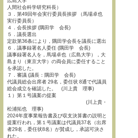
広島大学
人間社会科学研究科長）
３．第49回年会実行委員長挨拶 （馬場卓也
実行委員長）
４．会長挨拶 (隅田学 会長)
５．議長選出
定款第36条により，隅田学会長を議長に選出
６．議事録署名人委任 (隅田学 会長)
議事録署名人を，馬場卓也（広島大学），大
島まり（東京大学）の両会員に委任すること
を承認した。
７．審議 (議長：隅田学 会長)
代議員総会出席者 29名，委任状 8通で代議員
総会成立を確認した。 (川上貴 理事)
１）第１号議案の提案
(川上貴・
松浦拓也 理事)
2024年度事業報告書及び収支決算書の説明と
提案行われ，第１号議案は代議員37名（出席
者29名，委任状8名）が賛成し，承認可決さ
れた。