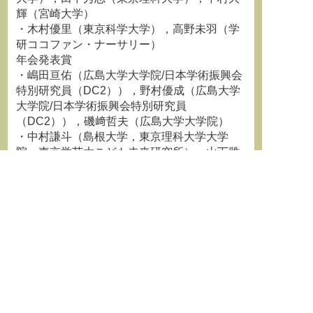
輝（宮崎大学）
・木村優里（東京科学大学），高野未羽（学
研ココファン・ナーサリー）
年会発表賞
・嶋田亘佑（広島大学大学院/日本学術振興会
特別研究員（DC2）），野村優成（広島大学
大学院/日本学術振興会特別研究員
（DC2）），磯﨑哲夫（広島大学大学院）
・中村謙斗（島根大学，東京理科大学大学
院，東京学芸大こども未来研究所），山下雅
代（東京学芸大学），遠藤太一郎（株式会社
カナメプロジェクト，東京学芸大学），中田
一朗太（東京学芸大学）
・野村優成（広島大学大学院/日本学術振興会
特別研究員（DC2）），嶋田亘佑（広島大学
大学院/日本学術振興会特別研究員
（DC2）），磯﨑哲夫（広島大学大学院）
・吉村健志（東京学芸大学大学院），大谷
忠（東京学芸大学大学院）
11．次年度第50回年会実行委員長挨拶 (大島