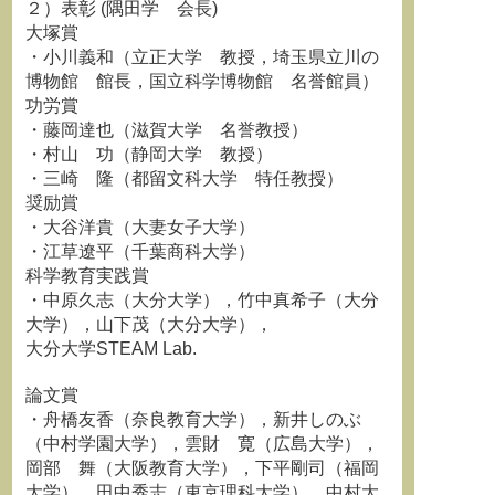
２）表彰 (隅田学 会長)
大塚賞
・小川義和（立正大学 教授，埼玉県立川の
博物館 館長，国立科学博物館 名誉館員）
功労賞
・藤岡達也（滋賀大学 名誉教授）
・村山 功（静岡大学 教授）
・三崎 隆（都留文科大学 特任教授）
奨励賞
・大谷洋貴（大妻女子大学）
・江草遼平（千葉商科大学）
科学教育実践賞
・中原久志（大分大学），竹中真希子（大分
大学），山下茂（大分大学），
大分大学STEAM Lab.
論文賞
・舟橋友香（奈良教育大学），新井しのぶ
（中村学園大学），雲財 寛（広島大学），
岡部 舞（大阪教育大学），下平剛司（福岡
大学），田中秀志（東京理科大学），中村大