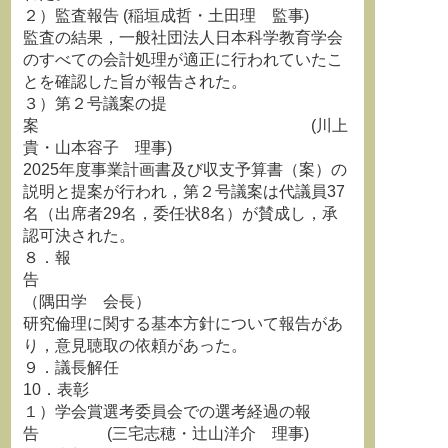
２）監査報告 (稲垣成哲・土田理 監事)
監査の結果，一般社団法人日本科学教育学会
のすべての会計処理が適正に行われていたこ
とを確認した旨が報告された。
３）第２号議案の提
案 (川上
貴・山本容子 理事)
2025年度事業計画書及び収支予算書（案）の
説明と提案が行われ，第２号議案は代議員37
名（出席者29名，委任状8名）が賛成し，承
認可決された。
８．報
告
（隅田学 会長）
研究倫理に関する基本方針について報告があ
り，意見聴取の依頼があった。
９．議長解任
10．表彰
１）学会賞選考委員会での選考経過の報
告 (三宅志穂・辻山洋介 理事)