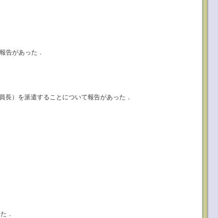
て報告があった．
（国際交流委員会副委員長）を派遣することについて報告があった．
った．