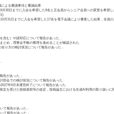
議による審議事項と審議結果
5年9月30日までに入会を希望した8名と正会員からシニア会員への変更を希
).
10月31日までに入会を希望した17名を電子会議により審査した結果，全員の入会
付を含む）や諸対応について報告があった．
まとめ，理事会手帳の整理を進めることが確認された.
トの在り方の検討状況について報告があった．
．
て報告があった．
討部会での検討状況について報告があった.
の2027年9月末運営終了について報告があった.
の策定を受けた投稿規程等の改定，投稿論文における生成AI利用の取り扱い
ついて報告があった．
ついて報告があった．