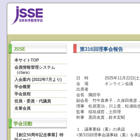
第316回理事会報告
JSSE
本サイトTOP
会員情報管理システム
（clara）
日 時 2025年11月22日(土) 
入会案内 (2022年7月より)
会 場 オンライン会議
学会概要
出席者
学会規程
会長 隅田学
副会長 竹中真希子，久保田善彦
役員・委員・代議員
理事 松原憲治，川上貴，松浦拓
名誉会員
監事 稲垣成哲，土田理
幹事 黒田友貴，鈴木宏昭
学会活動
１．議事要録（案）の承認
【創立50周年記念事業】特
○第315回理事会議事録（案）を承
設ページ