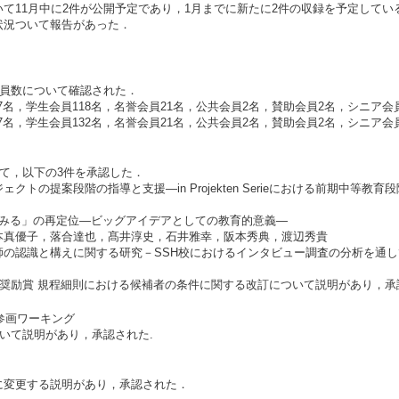
て11月中に2件が公開予定であり，1月までに新たに2件の収録を予定してい
状況ついて報告があった．
会員数について確認された．
207名，学生会員118名，名誉会員21名，公共会員2名，賛助会員2名，シニア会員
217名，学生会員132名，名誉会員21名，公共会員2名，賛助会員2名，シニア会員
て，以下の3件を承認した．
クトの提案段階の指導と支援―in Projekten Serieにおける前期中等
とみる」の再定位―ビッグアイデアとしての教育的意義―
本真優子，落合達也，髙井淳史，石井雅幸，阪本秀典，渡辺秀貴
師の認識と構えに関する研究－SSH校におけるインタビュー調査の分析を通し
・奨励賞 規程細則における候補者の条件に関する改訂について説明があり，承
同参画ワーキング
いて説明があり，承認された.
に変更する説明があり，承認された．