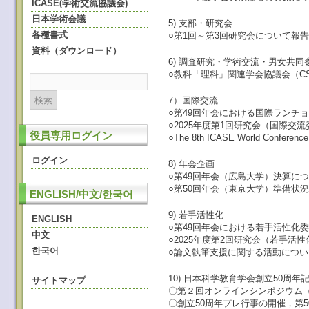
ICASE(学術交流協議会)
日本学術会議
5) 支部・研究会
各種書式
○第1回～第3回研究会について報
資料（ダウンロード）
6) 調査研究・学術交流・男女共
○教科「理科」関連学会協議会（C
7）国際交流
○第49回年会における国際ランチ
○2025年度第1回研究会（国際
役員専用ログイン
○The 8th ICASE World Co
ログイン
8) 年会企画
○第49回年会（広島大学）決算に
○第50回年会（東京大学）準備状
ENGLISH/中文/한국어
9) 若手活性化
ENGLISH
○第49回年会における若手活性化
中文
○2025年度第2回研究会（若手
한국어
○論文執筆支援に関する活動につ
10) 日本科学教育学会創立50周
サイトマップ
〇第２回オンラインシンポジウム（
〇創⽴50周年プレ⾏事の開催，第