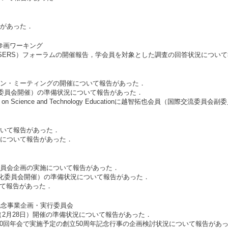
告があった．
同参画ワーキング
SERS）フォーラムの開催報告，学会員を対象とした調査の回答状況につい
ョン・ミーティングの開催について報告があった．
交流委員会開催）の準備状況について報告があった．
nference on Science and Technology Educationに越智拓也会員
ついて報告があった．
況について報告があった．
委員会企画の実施について報告があった．
活性化委員会開催）の準備状況について報告があった．
いて報告があった．
年記念事業企画・実行委員会
2月28日）開催の準備状況について報告があった．
50回年会で実施予定の創⽴50周年記念⾏事の企画検討状況について報告があ