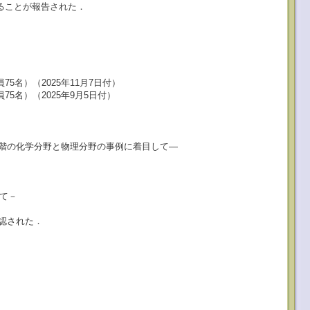
ることが報告された．
75名）（2025年11月7日付）
75名）（2025年9月5日付）
教育段階の化学分野と物理分野の事例に着目して―
て－
認された．