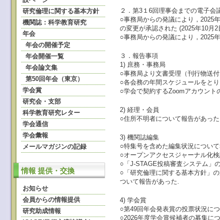
２．第3１6回理事会までの電子会
研究倫理に関する基本方針
○事務局からの発議により，202
機関誌：科学教育研究
の変更が承認された (2025年10月2日
年会
○事務局からの発議により，2025年
年会の開催予定
３．報告事項
年会開催一覧
1) 庶務・事務局
年会論文集
○事務局より文書受理（刊行物送
第50回年会（東京）
○各会務の年間スケジュールをとり
学会賞
○学会で契約するZoomアカウン
研究会・支部
2) 経理・会員
科学教育研究レター
○住所不明者について報告があった
学会通信
学会彙報
3) 機関誌編集
○特集号を含めた編集状況につい
メールマガジンの記録
○オープンアクセスジャーナル化検
○「J-STAGE投稿審査システム」
情報 提供・交換
○「研究倫理に関する基本方針」
ついて報告があった.
お知らせ
会員からの情報提供
4) 学会賞
○第49回年会発表賞の投票状況に
研究助成情報
○2026年度学会賞候補者の募集に