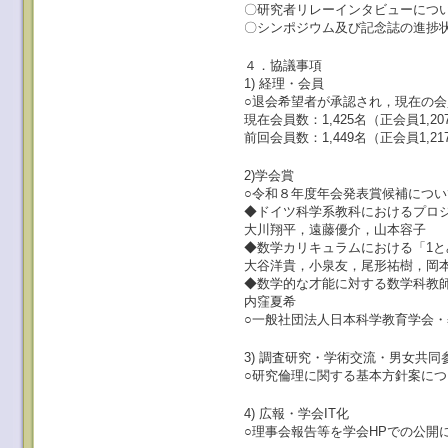
〇研究者リレーインタビューについ
〇シンポジウム及び記念誌の進捗
４．協議事項
1) 経理・会員
○退会希望者が承認され，現在の
現在会員数：1,425名（正会員1,
前回会員数：1,449名（正会員1,
2)学会賞
○令和８年度年会発表賞候補につい
◆ドイツ科学系教科におけるプロジェ
大川翔平，遠藤優介，山本容子
◆数学カリキュラムにおける「1
大谷洋貴，小泉友，尾形祐樹，岡
◆数学的な才能に対する数学科教
内窪夏希
○一般社団法人日本科学教育学会
3) 調査研究・学術交流・男女共
○研究倫理に関する基本方針案につ
4) 広報・学会IT化
○理事会報告等を学会HPでの公開