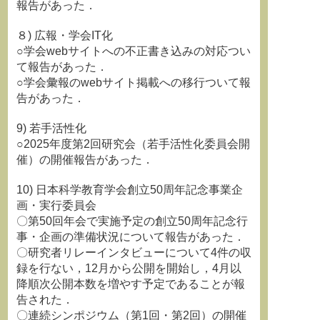
報告があった．
８) 広報・学会IT化
○学会webサイトへの不正書き込みの対応つい
て報告があった．
○学会彙報のwebサイト掲載への移行ついて報
告があった．
9) 若手活性化
○2025年度第2回研究会（若手活性化委員会開
催）の開催報告があった．
10) 日本科学教育学会創立50周年記念事業企
画・実行委員会
〇第50回年会で実施予定の創⽴50周年記念⾏
事・企画の準備状況について報告があった．
〇研究者リレーインタビューについて4件の収
録を行ない，12月から公開を開始し，4月以
降順次公開本数を増やす予定であることが報
告された．
〇連続シンポジウム（第1回・第2回）の開催