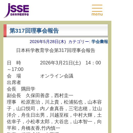
第317回理事会報告
2026年5月28日(木) カテゴリー:
学会彙報
日本科学教育学会第317回理事会報告
日 時 2026年3月21日(土) 14：00
～17:00
会 場 オンライン会議
出席者
会長 隅田学
副会長 久保田善彦，西村圭一
理事 松原憲治，川上貴，松浦拓也，山本容
子，山口悦司，内ノ倉真吾，三宅志穂，辻山
洋介，舟生日出男，川越至桜，中村大輝，土
佐幸子，小松孝太郎，大谷忠，山本智一，向
平和，舟橋友香,竹内慎一