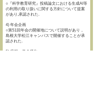
○『科学教育研究』投稿論文における生成AI等
の利用の取り扱いに関する方針について提案
があり,承認された.
4) 年会企画
○第51回年会の開催地について説明があり，
島根大学松江キャンパスで開催することが承
認された.
5) 広報・学会IT化
○学会webサイトの改修について説明があり，
継続審議をすることが確認された．
6) 若手活性化
○次期若⼿活性化委員会委員に関する選出プ
ロセスについて提案があり，説明内容等を修
正し，定款等に十分留意して対応する条件で
承認された．
7) 会長
○代議員及び役員候補者の追加説明があり，