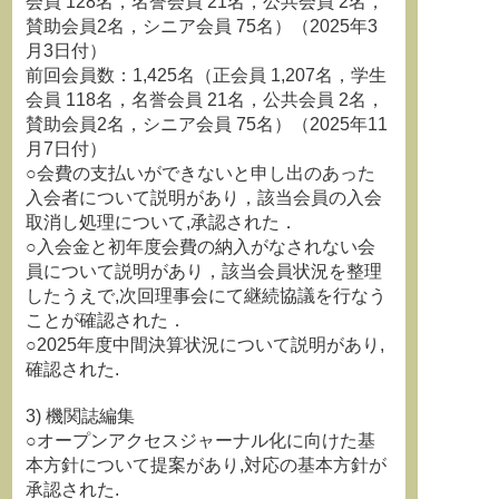
会員 128名，名誉会員 21名，公共会員 2名，
賛助会員2名，シニア会員 75名）（2025年3
月3日付）
前回会員数：1,425名（正会員 1,207名，学生
会員 118名，名誉会員 21名，公共会員 2名，
賛助会員2名，シニア会員 75名）（2025年11
月7日付）
○会費の支払いができないと申し出のあった
入会者について説明があり，該当会員の入会
取消し処理について,承認された．
○入会金と初年度会費の納入がなされない会
員について説明があり，該当会員状況を整理
したうえで,次回理事会にて継続協議を行なう
ことが確認された．
○2025年度中間決算状況について説明があり,
確認された.
3) 機関誌編集
○オープンアクセスジャーナル化に向けた基
本方針について提案があり,対応の基本方針が
承認された.