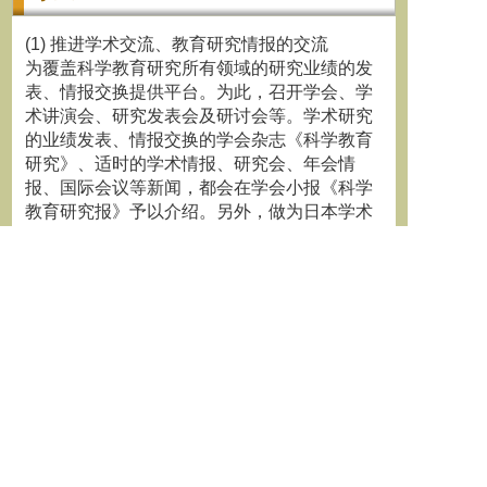
(1) 推进学术交流、教育研究情报的交流
为覆盖科学教育研究所有领域的研究业绩的发
表、情报交换提供平台。为此，召开学会、学
术讲演会、研究发表会及研讨会等。学术研究
的业绩发表、情报交换的学会杂志《科学教育
研究》、适时的学术情报、研究会、年会情
报、国际会议等新闻，都会在学会小报《科学
教育研究报》予以介绍。另外，做为日本学术
会议“科学教育研究联络委员会”的活动，还举
办各种学术研讨会。
(2) 推进学术研究和教育研究
文部省科学研究费审查部门的综合领域里，
有“科学教育、教科教育学”分科，在其之下
有“科学教育”一项。本学会就是为推进这一领
域的学术研究、教育研究的。
(3) 促进国际交流
与UNESCO、ICSU/CTS、OECD/CERI、