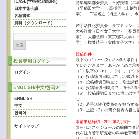
ICASE(学術交流協議会)
特集編集部会委員：
三好美織（広
（早稲田大学）
，
高橋等（上越教
日本学術会議
学）
，
二宮裕之（埼玉大学），
今
各種書式
資料（ダウンロード）
若手活性化委員会 サブミッショ
大谷洋貴（日本女子大学）［委員
事］，大浦弘樹（東京理科大学）
学）・標葉靖子（実践女子大学）
投稿条件
以下の（1）〜（3）の3点の条
役員専用ログイン
ていただきます．あらかじめご承
（1）以下の（a），（b），（c
ログイン
（a）投稿締切日時点で，39歳以
（b）投稿締切日時点で，修士課
ENGLISH/中文/한국어
（c）投稿締切日時点で，博士の学
（※）投稿締切日までに博士の学
ENGLISH
む．
（2）若手活性化委員会が担当する
中文
（3）上記（2）の研究発表内容に
한국어
事前申込締切：2022年2月末日
サイトマップ
限られたスケジュールの範囲で査
代を担う若手研究者の科学教育研究の事
りください．