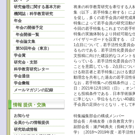
研究倫理に関する基本方針
将来の科学教育研究を牽引する人
集（以下，若手特集と称する）によ
機関誌：科学教育研究
を促し，多くの若手会員の研究成果
年会
特集によって若手会員の研究活動
年会の開催予定
今回の若手特集もこれまでの若手
特集の実施体制をより持続可能な
年会開催一覧
バイザリーボードを設置する．（
年会論文集
1点目について，若手活性化委員
第50回年会（東京）
るものである．若手活性化委員会
学会賞
文投稿に向けた建設的なコメント
らっている．若手活性化委員会の
研究会・支部
ことを意図している．2点目につ
科学教育研究レター
ける助言者と若手特集における査
学会通信
動理念を共有した過去の若手活性
なお，若手特集への投稿条件は，
学会彙報
日：2021年12月19日（日）
メールマガジンの記録
とも投稿条件である．日本学術振
に準じない．学位をもたない40
手会員の足掛かりとなり，そして
情報 提供・交換
お知らせ
特集編集部会の構成メンバー
部会長：舟橋友香（奈良教育大学）［
会員からの情報提供
副部会長：瀬戸崎典夫（長崎大学）［
研究助成情報
学）［2018〜2019年度・若手活