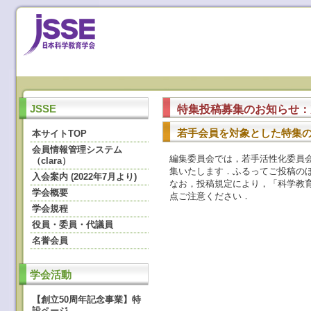
特集投稿募集のお知らせ：
JSSE
若手会員を対象とした特集
本サイトTOP
会員情報管理システム
編集委員会では，若手活性化委員
（clara）
集いたします．ふるってご投稿の
入会案内 (2022年7月より)
なお，投稿規定により，「科学教
学会概要
点ご注意ください．
学会規程
役員・委員・代議員
名誉会員
学会活動
【創立50周年記念事業】特
設ページ