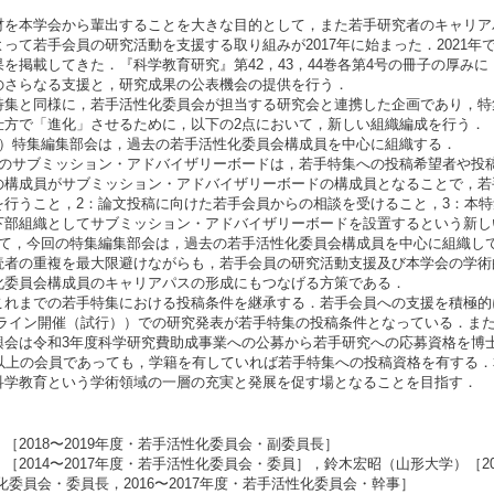
材を本学会から輩出することを大きな目的として，また若手研究者のキャリア
って若手会員の研究活動を支援する取り組みが2017年に始まった．2021
を掲載してきた．『科学教育研究』第42，43，44巻各第4号の冊子の厚みに
のさらなる支援と，研究成果の公表機会の提供を行う．
特集と同様に，若手活性化委員会が担当する研究会と連携した企画であり，特
仕方で「進化」させるために，以下の2点において，新しい組織編成を行う．
2）特集編集部会は，過去の若手活性化委員会構成員を中心に組織する．
会のサブミッション・アドバイザリーボードは，若手特集への投稿希望者や投
の構成員がサブミッション・アドバイザリーボードの構成員となることで，若
を行うこと，2：論文投稿に向けた若手会員からの相談を受けること，3：本
下部組織としてサブミッション・アドバイザリーボードを設置するという新し
いて，今回の特集編集部会は，過去の若手活性化委員会構成員を中心に組織し
読者の重複を最大限避けながらも，若手会員の研究活動支援及び本学会の学術
化委員会構成員のキャリアパスの形成にもつなげる方策である．
これまでの若手特集における投稿条件を継承する．若手会員への支援を積極的
，オンライン開催（試行））での研究発表が若手特集の投稿条件となっている．
興会は令和3年度科学研究費助成事業への公募から若手研究への応募資格を博
歳以上の会員であっても，学籍を有していれば若手特集への投稿資格を有する
科学教育という学術領域の一層の充実と発展を促す場となることを目指す．
2018〜2019年度・若手活性化委員会・副委員長］
2014〜2017年度・若手活性化委員会・委員］，鈴木宏昭（山形大学）［2
性化委員会・委員長，2016〜2017年度・若手活性化委員会・幹事］