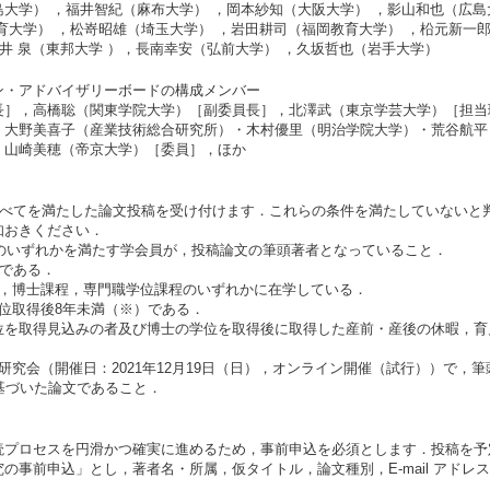
島大学）
，
福井智紀（麻布大学）
，
岡本紗知（大阪大学）
，
影山和也（広島
育大学）
，
松嵜昭雄（埼玉大学）
，
岩田耕司（福岡教育大学）
，
柗元新一
井 泉（東邦大学
），
長南幸安（弘前大学）
，
久坂哲也（岩手大学）
ン・アドバイザリーボードの構成メンバー
長］，高橋聡（関東学院大学）［副委員長］，北澤武（東京学芸大学）［担当
・大野美喜子（産業技術総合研究所）・木村優里（明治学院大学）・荒谷航平
・山崎美穂（帝京大学）［委員］，ほか
件すべてを満たした論文投稿を受け付けます．これらの条件を満たしていない
知おきください．
）のいずれかを満たす学会員が，投稿論文の筆頭著者となっていること．
下である．
程，博士課程，専門職学位課程のいずれかに在学している．
位取得後8年未満（※）である．
位を取得見込みの者及び博士の学位を取得後に取得した産前・産後の休暇，育
研究会（開催日：2021年12月19日（日），オンライン開催（試行））で，
基づいた論文であること．
読プロセスを円滑かつ確実に進めるため，事前申込を必須とします．投稿を予
前申込」とし，著者名・所属，仮タイトル，論文種別，E-mail アドレス，電話番号