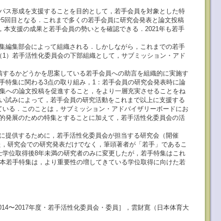
パス形成を支援することを目的として，若手会員を対象とした特
年で5回目となる．これまで多くの若手会員に研究会発表と論文投稿
，本支援の成果と若手会員の勢いとを確認できる．2021年も若手
集編集部会によって組織される．しかしながら，これまでの若手
（1）若手活性化委員会の下部組織として，サブミッション・アド
稿するかどうかを思案している若手会員への助言を組織的に実施す
手特集に関わる3点の取り組み，1：若手会員の研究会発表時に論
特集への論文投稿を促進すること，をより一層充実させることをね
い試みによって，若手会員の研究活動をこれまで以上に支援する
ている．このことは，サブミッション・アドバイザリーボードにお
的発展のための特集とすることに加えて，若手活性化委員会の活
に提供するために，若手活性化委員会が担当する研究会（開催
また，研究会での研究発表だけでなく，筆頭著者が「若手」であるこ
士学位取得後8年未満の研究者のみに変更したが，若手特集はこれ
．本若手特集は，より重要性の増してきている学位取得に向けた若
014〜2017年度・若手活性化委員会・委員］，雲財寛（日本体育大