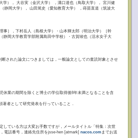
大学），
大谷実（金沢大学）
，
溝口達也（鳥取大学），
宮川健
郎（静岡大学），
山田篤史（愛知教育大学）
，
蒔苗直道（筑波大
理事］，下村岳人（島根大学）・山本輝太郎（明治大学）［幹
（静岡大学教育学部附属島田中学校）・古賀竣也（活水女子大
と判断された論文につきましては，一般論文としての査読対象とさせ
児休業の期間を除くと博士の学位取得後8年未満となることを含
筆頭著者として研究発表を行っていること．
定している方は大変お手数ですが，メールタイトル「特集：次世
，連絡先住所をjsse-hen [atmark]
nacos.com
までお送