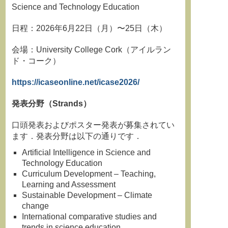
Science and Technology Education
日程：2026年6月22日（月）〜25日（木）
会場：University College Cork（アイルラン
ド・コーク）
https://icaseonline.net/icase2026/
発表分野（
Strands
）
口頭発表およびポスター発表が募集されてい
ます．発表分野は以下の通りです．
Artificial Intelligence in Science and
Technology Education
Curriculum Development – Teaching,
Learning and Assessment
Sustainable Development – Climate
change
International comparative studies and
trends in science education