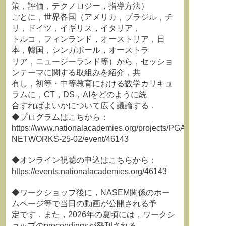
策，評価，テクノロジー，指導方法）
ごとに，世界各国（アメリカ，ブラジル，チ
リ，ドイツ，イギリス，イタリア，
トルコ，フィンランド，オーストリア，日
本，韓国，シンガポール，オーストラ
リア，ニュージーランド等）から，セッショ
ンテーマに関する取組みを紹介，共
有し，初等・中等教育における数学カリキュ
ラムに，CT，DS，AIをどのように統
合すればよいかについて広く議論する．
◆プログラムはこちから：
https://www.nationalacademies.org/projects/PGA-
NETWORKS-25-02/event/46143
◆オンライン視聴の申込はこちらから：
https://events.nationalacademies.org/46143
◆ワークショップ後に，NASEM関係のホー
ムページ等で当日の動画が公開される予
定です．また，2026年の夏頃には，ワークシ
ョップのproceedingsが発刊される