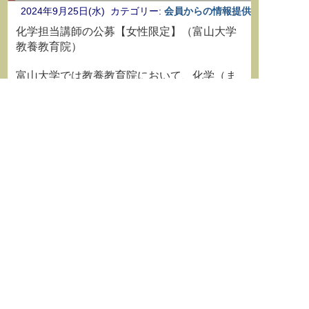
2024年9月25日(水) カテゴリー:
会員からの情報提供
化学担当講師の公募【女性限定】（富山大学
教養教育院）
富山大学では教養教育院において、化学（ま
たは科学教育）を専門とする教員（講師（女
性限定）；常勤、任期あり、再任可）を１名
募集しています。（着任時期：2025年4月1
日）。
応募締め切り：2024年11月5日必着
詳しくは、https://www.u-
toyama.ac.jp/outline/other-info/employ/
または、
https://jrecin.jst.go.jp/seek/SeekJorDetail?
id=D124090821 をご参照ください。
化学（物理化学）担当教員（教授、