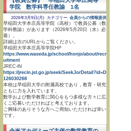
【教員公募】 早稲田大学本庄高等
学院 数学科専任教諭 1名
2026年3月9日(月) カテゴリー:
会員からの情報提供
早稲田大学本庄高等学院（高校）で教員公募（数
学科教諭）があります（2026年5月20日（水）必
着）。
詳細は次のURLからご覧ください。
早稲田大学本庄高等学院HP
https://www.waseda.jp/school/honjo/about/recr
uitment
JREC-IN
https://jrecin.jst.go.jp/seek/SeekJorDetail?id=D
126030268
本校は早稲田大学の附属高校であり，教育・研究
ともに力を入れています。
数学および数学教育に関心をもつ多様な方々に広
くご応募いただければと考えております。
ご興味のありそうな方へご周知いただければ幸い
です。
全米アカデミーズ主催の数学教育の