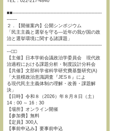
TEL：022-217-4840
■■-------------------------------------------------------------
-------
２．【開催案内】公開シンポジウム
「民主主義と選挙を守る―近年の我が国の政
治と選挙環境に関する諸課題」
-----------------------------------------------------------------
---□□
【主催】日本学術会議政治学委員会 現代政
治過程における課題分析・制度設計分科会
【共催】文部科学省科学研究費基盤研究(A)
「大規模政治意識調査『JES８』によ
る現代民主主義体制の理解・改善・課題解
決」
【日時】令和８（2026）年８月８日（土）
14：00 ～ 16：30
【場所】オンライン開催
【参加費】無料
【定員】300人
【事前申込み】要事前申込