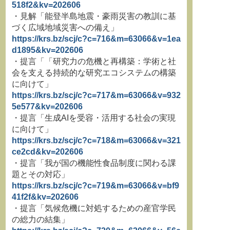
518f2&kv=202606
・見解「能登半島地震・豪雨災害の教訓に基
づく広域地域災害への備え」
https://krs.bz/scj/c?c=716&m=63066&v=1ea
d1895&kv=202606
・提言「「研究力の危機と再構築：学術と社
会を支える持続的な研究エコシステムの構築
に向けて」
https://krs.bz/scj/c?c=717&m=63066&v=932
5e577&kv=202606
・提言「生成AIを受容・活用する社会の実現
に向けて」
https://krs.bz/scj/c?c=718&m=63066&v=321
ce2cd&kv=202606
・提言「我が国の機能性食品制度に関わる課
題とその対応」
https://krs.bz/scj/c?c=719&m=63066&v=bf9
41f2f&kv=202606
・提言「気候危機に対処するための産官学民
の総力の結集」