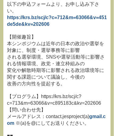
以下の申込フォームより、お申し込み下さ
い。
https://krs.bz/scj/c?c=712&m=63066&v=451
de5de&kv=202606
【開催趣旨】
本シンポジウムは近年の日本の政治や選挙を
対象に、制度・選挙事務等に影響
される選挙環境、SNSや選挙活動等に影響さ
れる情報環境、政党・連立枠組みの
変化や解散時期等に影響される政治環境等に
関する課題について議論し、今後の
改善の方向性を提起する。
【プログラム】https://krs.bz/scj/c?
c=713&m=63066&v=c895183c&kv=202606
【問い合わせ先】
メールアドレス：contact.jesproject(a)
gmail.c
om
※(a)を@にしてお送りください。
■■-------------------------------------------------------------