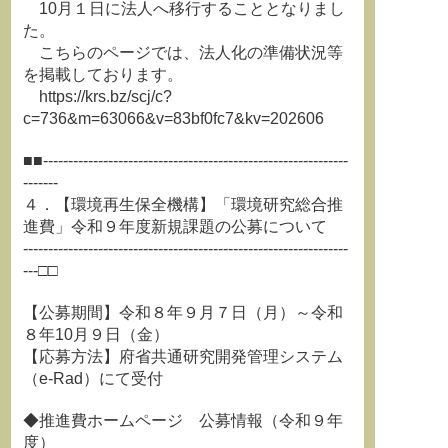
10月１日に法人へ移行することとなりまし
た。
こちらのページでは、法人化の準備状況等
を掲載しております。
https://krs.bz/scj/c?
c=736&m=63066&v=83bf0fc7&kv=202606
■■-------------------------------------------------------------
-------
４．【環境再生保全機構】「環境研究総合推
進費」令和９年度新規課題の公募について
-----------------------------------------------------------------
---□□
【公募期間】令和８年９月７日（月）～令和
８年10月９日（金）
【応募方法】府省共通研究開発管理システム
（e-Rad）にて受付
◆推進費ホームページ 公募情報（令和９年
度）