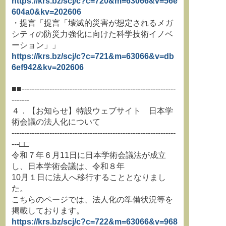
https://krs.bz/scj/c?c=720&m=63066&v=56e
604a0&kv=202606
・提言「提言「壊滅的災害が想定されるメガ
シティの防災力強化に向けた科学技術イノベ
ーション」」
https://krs.bz/scj/c?c=721&m=63066&v=db
6ef942&kv=202606
■■-------------------------------------------------------------
-------
４．【お知らせ】特設ウェブサイト 日本学
術会議の法人化について
-----------------------------------------------------------------
---□□
令和７年６月11日に日本学術会議法が成立
し、日本学術会議は、令和８年
10月１日に法人へ移行することとなりまし
た。
こちらのページでは、法人化の準備状況等を
掲載しております。
https://krs.bz/scj/c?c=722&m=63066&v=968