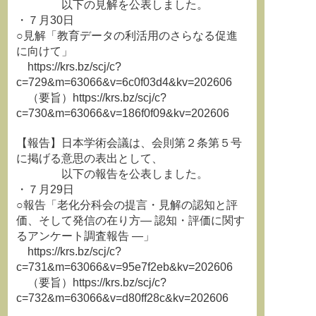
以下の見解を公表しました。
・７月30日
○見解「教育データの利活用のさらなる促進
に向けて」
https://krs.bz/scj/c?
c=729&m=63066&v=6c0f03d4&kv=202606
（要旨）https://krs.bz/scj/c?
c=730&m=63066&v=186f0f09&kv=202606
【報告】日本学術会議は、会則第２条第５号
に掲げる意思の表出として、
以下の報告を公表しました。
・７月29日
○報告「老化分科会の提言・見解の認知と評
価、そして発信の在り方― 認知・評価に関す
るアンケート調査報告 ―」
https://krs.bz/scj/c?
c=731&m=63066&v=95e7f2eb&kv=202606
（要旨）https://krs.bz/scj/c?
c=732&m=63066&v=d80ff28c&kv=202606