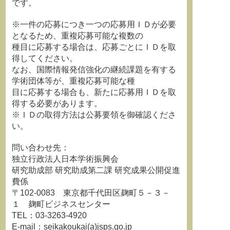
です。
※一件の応募につき一つの応募用ＩＤが必要
となるため、重複応募可能な複数の
種目に応募する場合は、応募ごとにＩＤを取
得してください。
なお、国際情報発信強化の継続課題を有する
学術団体等が、重複応募可能な種
目に応募する場合も、新たに応募用ＩＤを取
得する必要があります。
※ＩＤの取得方法は公募要領を御確認くださ
い。
問い合わせ先：
独立行政法人日本学術振興会
研究助成部 研究助成第二課 研究成果公開促進
費係
〒102-0083 東京都千代田区麹町５－３－
１ 麹町ビジネスセンター
TEL：03-3263-4920
E-mail：seikakoukai(a)jsps.go.jp