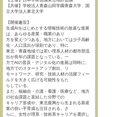
【共催】学校法人青森山田学園青森大学、国
立大学法人東北大学
【開催趣旨】
生成AIをはじめとする情報技術の急速な進展
は、あらゆる産業・職業のあり
方を変えつつある。地方においては少子高齢
化・人口流出が深刻であり、特に
東北・青森地域では若い理系人材の都市部流
出が長年の課題となっている。一
方でAIの普及・デジタル化の進展は同時に、
地方でのスタートアップ創出、リ
モートワーク、研究・技術人材の活躍フィー
ルドを大きく広げる可能性をもた
らしている。
また、核融合・介護・看護・医療など、地方
の社会課題と直結した分野での
キャリア形成や、東北復興から生まれる新産
業の担い手育成も注目される。さ
らに、女性が理系・技術系キャリアを選択し