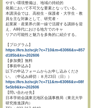
やすい環境整備は、地域の持続的
発展において不可欠な要素となっている。
本講演会では、高校生・保護者・大学生・教
員を主な対象として、研究者・
起業家・産業界の第一線で活躍する講師を迎
え、AI時代における地方でのキャ
リアの可能性と魅力を多角的に紹介する。
【プログラム】
https://krs.bz/scj/c?c=710&m=63066&v=857
d185b&kv=202606
【参加費】無料
【事前申込み】
以下の申込フォームからお申し込みくださ
い。（申込み締切：８月23日（日））
https://krs.bz/scj/c?c=711&m=63066&v=08f
5e5b9&kv=202606
【問い合わせ先】
日本学術会議東北地区会議事務局（東北大学
研究推進課内）