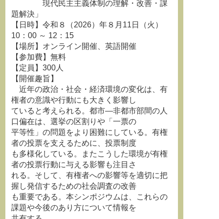
現代民主主義体制の理解・改善・課
題解決」
【日時】令和８（2026）年８月11日（火）
10：00 ～ 12：15
【場所】オンライン開催、英語開催
【参加費】無料
【定員】300人
【開催趣旨】
近年の政治・社会・経済環境の変化は、有
権者の意識や行動にも大きく影響し
ていると考えられる。都市―非都市部間の人
口偏在は、選挙の区割りや「一票の
平等性」の問題をより困難にしている。有権
者の投票を支えるために、投票制度
も多様化している。またこうした環境が有権
者の投票行動に与える影響も注目さ
れる。そして、有権者への影響等を適切に把
握し発信するための社会調査の改善
も重要である。本シンポジウムは、これらの
課題や今後のあり方について情報を
共有する。