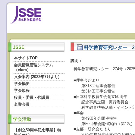
科学教育研究レター 2
JSSE
本サイトTOP
説明：
会員情報管理システム
科学教育研究レター 274号（2025.
（clara）
入会案内 (2022年7月より)
■理事会だより
学会概要
第313回理事会報告
学会規程
第314回理事会報告
■日本科学教育学会創立50周年
役員・委員・代議員
記念事業企画・実行委員会
名誉会員
科学教育啓発活動・イベント部
■年会
第49回年会開催報告
学会活動
第50回年会開催案内（第1次）
■支部・研究会だより
【創立50周年記念事業】特
2025年度研究会開催のお知ら
設ページ