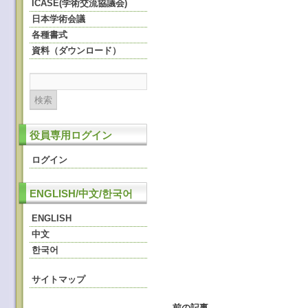
ICASE(学術交流協議会)
日本学術会議
各種書式
資料（ダウンロード）
役員専用ログイン
ログイン
ENGLISH/中文/한국어
ENGLISH
中文
한국어
サイトマップ
←
前の記事