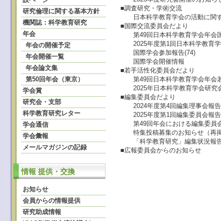
■調査研究・学術交流
研究倫理に関する基本方針
日本科学教育学会の活動に関す
機関誌：科学教育研究
■国際交流委員会だより
年会
第49回日本科学教育学会年会国
2025年度第1回日本科学教育
年会の開催予定
国際学会参加報告(74)
年会開催一覧
国際学会開催情報
年会論文集
■若手活性化委員会だより
第50回年会（東京）
第49回日本科学教育学会年会
2025年日本科学教育学会研究会
学会賞
■編集委員会だより
研究会・支部
2024年度第4回編集理事会報
科学教育研究レター
2025年度第1回編集委員会報
第49回年会における編集委員会
学会通信
特集投稿募集のお知らせ（再
学会彙報
「科学教育研究」編集状況報
メールマガジンの記録
■広報委員会からのお知らせ
情報 提供・交換
お知らせ
会員からの情報提供
研究助成情報