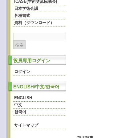
ICASE(学術交流協議会)
日本学術会議
各種書式
資料（ダウンロード）
役員専用ログイン
ログイン
ENGLISH/中文/한국어
ENGLISH
中文
한국어
サイトマップ
←
前の記事