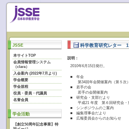
科学教育研究レター 1
JSSE
本サイトTOP
説明：
会員情報管理システム
2010年6月15日発行。
（clara）
入会案内 (2022年7月より)
■ 年会
学会概要
第34回年会開催案内（第５次
学会規程
■ 若手の会
若手の会開催案内
役員・委員・代議員
■ 研究会・支部だより
名誉会員
平成21 年度 第６回研究会・
■ シンポジウムのご案内
■ 編集理事会だより
学会活動
■ 広報委員会からのお知らせ
【創立50周年記念事業】特
設ページ