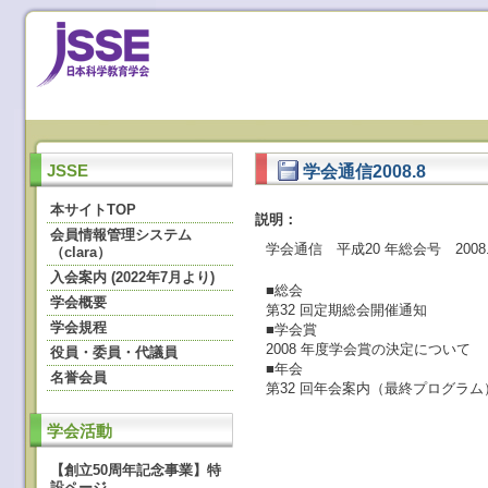
学会通信2008.8
JSSE
本サイトTOP
説明：
会員情報管理システム
学会通信 平成20 年総会号 2008.
（clara）
入会案内 (2022年7月より)
■総会
学会概要
第32 回定期総会開催通知
学会規程
■学会賞
2008 年度学会賞の決定について
役員・委員・代議員
■年会
名誉会員
第32 回年会案内（最終プログラム
学会活動
【創立50周年記念事業】特
設ページ