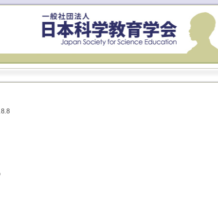
8.8
）