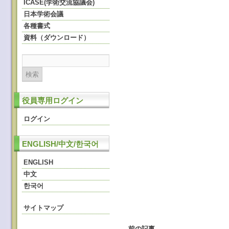
ICASE(学術交流協議会)
日本学術会議
各種書式
資料（ダウンロード）
役員専用ログイン
ログイン
ENGLISH/中文/한국어
ENGLISH
中文
한국어
サイトマップ
←
前の記事