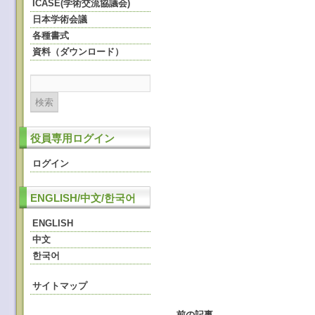
ICASE(学術交流協議会)
日本学術会議
各種書式
資料（ダウンロード）
役員専用ログイン
ログイン
ENGLISH/中文/한국어
ENGLISH
中文
한국어
サイトマップ
←
前の記事