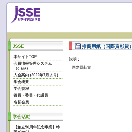
推薦用紙（国際貢献賞）
JSSE
本サイトTOP
説明：
会員情報管理システム
国際貢献賞
（clara）
入会案内 (2022年7月より)
学会概要
学会規程
役員・委員・代議員
名誉会員
学会活動
【創立50周年記念事業】特
設ページ