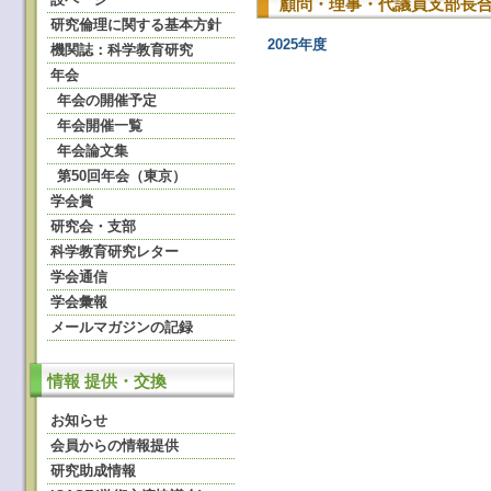
顧問・理事・代議員支部長合
研究倫理に関する基本方針
2025年度
機関誌：科学教育研究
年会
年会の開催予定
年会開催一覧
年会論文集
第50回年会（東京）
学会賞
研究会・支部
科学教育研究レター
学会通信
学会彙報
メールマガジンの記録
情報 提供・交換
お知らせ
会員からの情報提供
研究助成情報