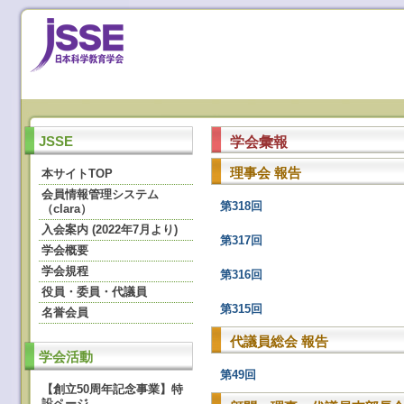
学会彙報
JSSE
理事会 報告
本サイトTOP
会員情報管理システム
第318回
（clara）
入会案内 (2022年7月より)
第317回
学会概要
学会規程
第316回
役員・委員・代議員
第315回
名誉会員
代議員総会 報告
学会活動
第49回
【創立50周年記念事業】特
設ページ