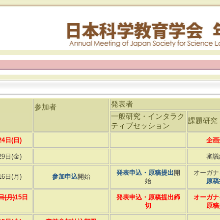
発表者
参加者
一般研究・インタラク
課題研究
ティブセッション
24日(日)
企画
29日(金)
審議
発表申込・原稿提出
開
オーガナ
16日(月)
参加申込
開始
始
原稿
日(月)
15日
発表申込・原稿提出締
オーガナ
切
原稿