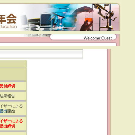
Welcome Guest
受付締切
結果報告
イザーによる
提出
開始
イザーによる
提出締切