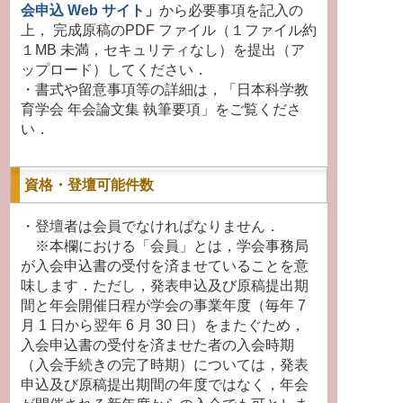
会申込 Web サイト」
から必要事項を記入の
上， 完成原稿のPDF ファイル（１ファイル約
１MB 未満，セキュリティなし）を提出（ア
ップロード）してください．
・書式や留意事項等の詳細は，「日本科学教
育学会 年会論文集 執筆要項」をご覧くださ
い．
資格・登壇可能件数
・登壇者は会員でなければなりません．
※本欄における「会員」とは，学会事務局
が入会申込書の受付を済ませていることを意
味します．ただし，発表申込及び原稿提出期
間と年会開催日程が学会の事業年度（毎年 7
月 1 日から翌年 6 月 30 日）をまたぐため，
入会申込書の受付を済ませた者の入会時期
（入会手続きの完了時期）については，発表
申込及び原稿提出期間の年度ではなく，年会