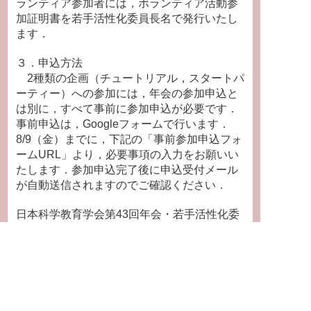
ランティア参加者には，ボランティア活動参
加証明書を若手活性化委員長名で発行いたし
ます．
３．申込方法
2種類の企画（チュートリアル，スタートパ
ーティー）への参加には，年会の参加申込と
は別に，すべて事前に参加申込が必要です．
事前申込は，Googleフォームで行います．
8/9（金）までに，下記の「事前参加申込フォ
ームURL」より，必要事項の入力をお願いい
たします．参加申込完了後に申込受付メール
が自動送信されますのでご確認ください．
日本科学教育学会第43回年会・若手活性化委
員会企画
（チュートリアル，スタートパーティー）
・事前参加申込フォームURL：
https://forms.gle/vrEMRYpFKPN6j9Za9
・申込受付期間：6/1（土）〜8/9（金）