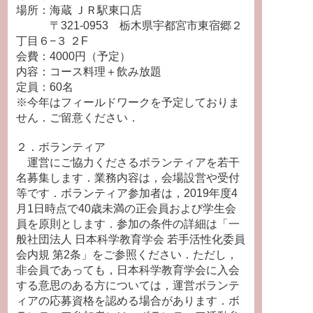
場所：海蔵 ＪＲ駅東口店
〒321-0953 栃木県宇都宮市東宿郷２
丁目６−３ ２F
会費：4000円（予定）
内容：コース料理＋飲み放題
定員：60名
※今年はフィールドワークを予定しておりま
せん．ご留意ください．
２．ボランティア
運営にご協力くださるボランティアを若干
名募集します．業務内容は，会場設営や受付
等です．ボランティア参加者は，2019年度4
月1日時点で40歳未満の正会員および学生会
員を原則とします．参加の条件の詳細は「一
般社団法人 日本科学教育学会 若手活性化委員
会内規 第2条」をご参照ください．ただし，
非会員であっても，日本科学教育学会に入会
する意思のある方については，運営ボランテ
ィアの応募資格を認める場合があります．ボ