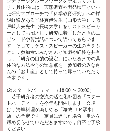
クチャーやグループワークを予定していま
す．具体的には，実態調査や開発検証といっ
た研究アプローチで『科学教育研究』への採
録経験がある平林真伊先生（山形大学），瀬
戸崎典夫先生（長崎大学）をゲストスピーカ
ーとしてお招きし，研究に着手したときのエ
ピソードや苦労話について語ってもらいま
す．そして，ゲストスピーカーの生の声をも
とに，参加者のみなさんと知識や経験を共有
し，「研究の目的の設定」にいたるまでの具
体的な方法やその留意点を，参加者のみなさ
んの「お土産」として持って帰っていただく
予定です．
(2)スタートパーティー（18:00 〜 20:00）
若手研究者の交流の活性化を図る「スター
トパーティー」を今年も開催します．会場
は，海鮮料理が楽しめる「海蔵 ＪＲ駅東口
店」の予定です．定員に達した場合，申込を
締め切らせていただきますので，何卒ご了承
ください．