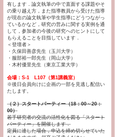
有します．論文執筆の中で直面する課題やそ
の乗り越え方，また指導教員から受けた指導
が現在の論文執筆や学生指導にどうつながっ
ているかなど，研究の営みに関する実例を通
して，参加者の今後の研究へのヒントにして
もらえることを目指しています．
＜登壇者＞
・久保田善彦先生（玉川大学）
・服部裕一郎先生（岡山大学）
・木村優里先生（東京工業大学）
会場：S-1 L107（第1講義室）
※後日会員向けに企画の一部を見逃し配信い
たします。
（２）スタートパーティー（18：00～20：
00）
若手研究者の交流の活性化を図る「スタート
パーティー」を開催します．
定員に達した場合，申込を締め切らせていた