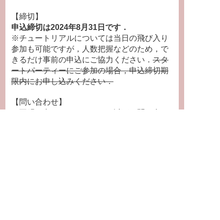
【締切】
申込締切は2024年8月31日です．
※チュートリアルについては当日の飛び入り
参加も可能ですが，人数把握などのため，で
きるだけ事前の申込にご協力ください．
スタ
ートパーティーにご参加の場合，申込締切期
限内にお申し込みください．
【問い合わせ】
ご不明な点につきましては，以下の問い合わ
せ先までメールにてご連絡ください．
問い合わせ先：
okabe-m90@cc.osaka-kyoik
u.ac.jp
若手活性化委員会 幹事 岡部舞（大阪教育
大学）
参加申込フォーム
下記のGoogleフォームからお申し込みくださ