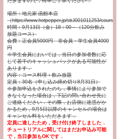
だきますので，何卒ご了承ください．
場所：地元家 函館本店
（https://www.hotpepper.jp/strJ001011253/course_cnod01/
時間：9月13日（金）18：00～（120分飲み
放題コース）
会費：正会員5000円 非会員・学生会員4000
円
※学生会員においては，当日の参加者数に応
じて若干のキャッシュバックがある可能性が
あります．
内容：コース料理＋飲み放題
定員：30名（申し込み締め切り8月31日）
※参加申込をされたのち，事情により参加で
きなくなった場合は，下記の問い合わせ先に
ご連絡ください．その際，お店側に迷惑がか
かるため，9月5日以降のキャンセルの場合は
キャンセル料をいただきます．
定員に達したため，受け付け終了しました．
チュートリアルに関してはまだお申込み可能
で，当日参加もOKです．