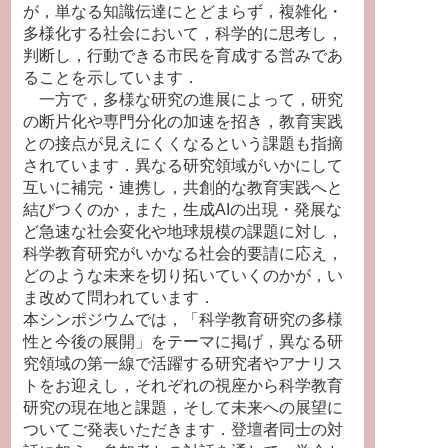
が，単なる知識伝達にとどまらず，複雑化・
多様化する社会において，科学的に思考し，
判断し，行動できる市民を育成する営みであ
ることを示しています．
一方で，多様な研究の進展によって，研究
の断片化や専門分化の加速を招き，教育実践
との接点が見えにくくなるという課題も指摘
されています．異なる研究領域がいかにして
互いに補完・連携し，共創的な教育実践へと
結びつくのか，また，生成AIの出現・発展な
ど急速な社会変化や地球規模の課題に対し，
科学教育研究がいかなる社会的要請に応え，
どのような未来を切り拓いていくのかが，い
ま改めて問われています．
本シンポジウムでは，「科学教育研究の多様
性と今後の展開」をテーマに掲げ，異なる研
究領域の第一線で活躍する研究者やアナリス
トをお迎えし，それぞれの視座から科学教育
研究の現在地と課題，そして未来への展望に
ついてご発表いただきます．登壇者同士の対