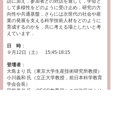
話に加え，参加者との対話を通して，学会と
して多様性をどのように受け止め，研究の方
向性や共通基盤，さらには次世代の社会や産
業の発展を支える科学技術人材をどのように
育成するのかを，共に考える場としたいと考
えています．
日 時
：
９月12日（土） 15:45-18:15
登壇者
：
大島まり 氏（東京大学生産技術研究所教授）
小川義和 氏（立正大学教授，前日本科学教育
学会会長）
田熊美保 氏（OECD教育局シニア政策アナリ
スト）
桝 太一 氏（同志社大学ハリス理化学研究
所）
渡辺 美代子 氏（特定非営利活動法人ウッドデ
ッキ）
隅田学 氏（モデレーター）（日本科学教育学