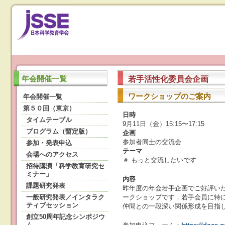
若手活性化委員会企画
年会開催一覧
ワークショップのご案内
年会開催一覧
第５０回（東京）
日時
タイムテーブル
9月11日（金）15:15〜17:15
プログラム（暫定版）
企画
参加者同士の交流会
参加・発表申込
テーマ
会場へのアクセス
＃ もっと交流したいです
招待講演「科学教育研究セ
ミナー」
内容
課題研究発表
昨年度の年会若手企画でご好評い
一般研究発表／インタラク
ークショップです．若手会員に特
ティブセッション
仲間との一段深い関係形成を目指
創立50周年記念シンポジウ
ム