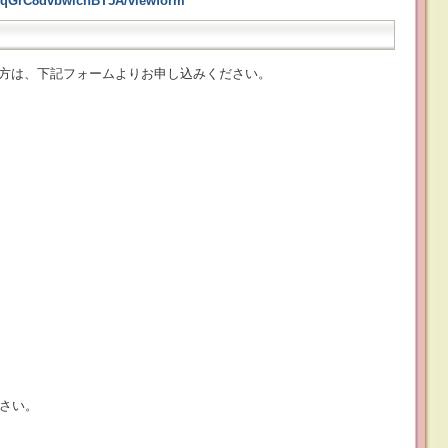
XqGrC8dvbwichBT5A/viewform
方は、下記フォームよりお申し込みください。
ださい。