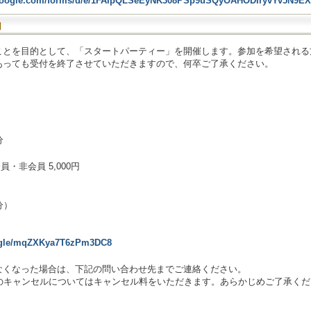
s.google.com/forms/d/e/1FAIpQLSeEyNK308PSp9uSQyOAHODIryvYv5N9E
内
ことを目的として、「スタートパーティー」を開催します。参加を希望される
あっても受付を終了させていただきますので、何卒ご了承ください。
分
員・非会員 5,000円
分）
s.gle/mqZXKya7T6zPm3DC8
なくなった場合は、下記の問い合わせ先までご連絡ください。
降のキャンセルについてはキャンセル料をいただきます。あらかじめご了承く