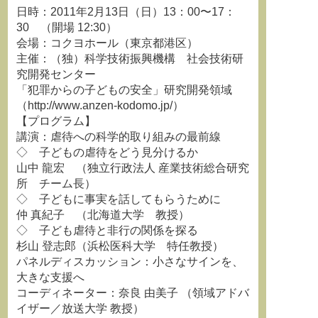
日時：2011年2月13日（日）13：00〜17：
30 （開場 12:30）
会場：コクヨホール（東京都港区）
主催：（独）科学技術振興機構 社会技術研
究開発センター
「犯罪からの子どもの安全」研究開発領域
（http://www.anzen-kodomo.jp/）
【プログラム】
講演：虐待への科学的取り組みの最前線
◇ 子どもの虐待をどう見分けるか
山中 龍宏 （独立行政法人 産業技術総合研究
所 チーム長）
◇ 子どもに事実を話してもらうために
仲 真紀子 （北海道大学 教授）
◇ 子ども虐待と非行の関係を探る
杉山 登志郎（浜松医科大学 特任教授）
パネルディスカッション：小さなサインを、
大きな支援へ
コーディネーター：奈良 由美子 （領域アドバ
イザー／放送大学 教授）