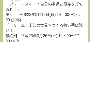
「ブレークスルー：自分の常識と限界を打ち
破れ！」
第3回 平成23年3月13日(日) 14：00〜17：
00 (京都)
「ドリーム：未知の世界をつくる担い手は誰
だ！」
最終回 平成23年3月26日(土) 14：00〜17：
00 (東京）
「ファースト：世界一の研究をめざして！」
＜主催・後援＞
主催：独立行政法人科学技術振興機構
後援（予定）：内閣府、文部科学省、独立行
政法人日本学術振興会
＜お問い合わせ先＞
ＦＩＲＳＴサイエンスフォーラム事務局
Tel：03−3481−9245（平日 10：00〜17：
00）