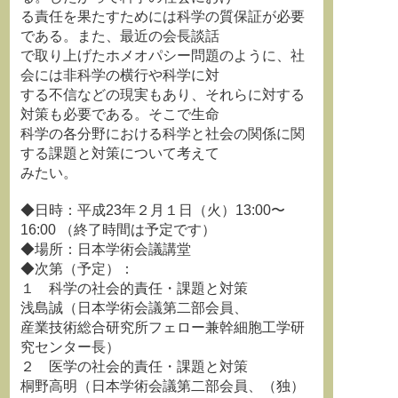
る責任を果たすためには科学の質保証が必要
である。また、最近の会長談話
で取り上げたホメオパシー問題のように、社
会には非科学の横行や科学に対
する不信などの現実もあり、それらに対する
対策も必要である。そこで生命
科学の各分野における科学と社会の関係に関
する課題と対策について考えて
みたい。
◆日時：平成23年２月１日（火）13:00〜
16:00 （終了時間は予定です）
◆場所：日本学術会議講堂
◆次第（予定）：
１ 科学の社会的責任・課題と対策
浅島誠（日本学術会議第二部会員、
産業技術総合研究所フェロー兼幹細胞工学研
究センター長）
２ 医学の社会的責任・課題と対策
桐野高明（日本学術会議第二部会員、（独）