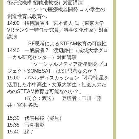
術研究機構 招聘准教授）対面講演
インドで医療機器開発 → 小学生の
創造性育成教育へ
14:00 招待講演 4 宮本道人 氏（東京大学
VRセンター特任研究員／科学文化作家）対面
講演
SF思考によるSTEAM教育の可能性
14:40 一般講演 7 渡辺謙仁（成城大学グロ
ーカル研究センター）対面講演
「ソーシャルメディア衛星開発プロ
ジェクトSOMESAT」はSF思考なのか？
15:00 パネルディスカッション「小型衛星を
活用した小中高生・文系大学生・社会人のた
めのSTEAM教育は可能なのか？」
（司会：渡辺） 登壇者：玉川・藤
井・宮本 各氏
15:30 代表挨拶（能見）
15:35 写真撮影
15:40 終了