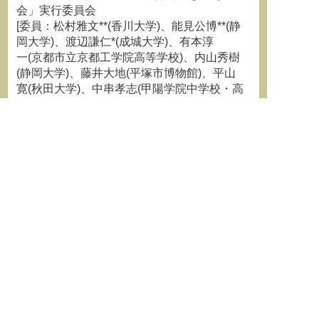
会」実行委員会
[委員：松村雅文**(香川大学)、能見公博**(静
岡大学)、渡辺謙仁*(成城大学)、有本淳
一(京都市立京都工学院高等学校)、内山秀樹
(静岡大学)、藤井大地(平塚市博物館)、平山
寛(秋田大学)、中串孝志(甲陽学院中学校・高
等学校)、野澤恵(茨城大学)、深井貫(マイ
クロウエーブ・ファクトリ)、今井一雅(高知
工業高等専門学校)、小池星多(東京都市大学
) **協同代表 *幹事]
共催：成城大学 研究機構グローカル研究セン
ター
テーマセッション概要：
「小中高生・文系大学生・社会人のための
STEAM教育と小型衛星」セッション
キューブサット等の小型衛星の教育利用
は、理工系の大学（院）や高専において定着
しました。一方で、小中高生・文系大学生・
社会人のためのSTEAM教育における利用は未