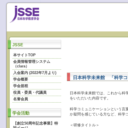
JSSE
本サイトTOP
会員情報管理システム
（clara）
入会案内 (2022年7月より)
日本科学未来館 「科学コ
学会概要
学会規程
役員・委員・代議員
日本科学未来館では、これから科
をいただいた内容です。
名誉会員
科学コミュニケーションという言
学会活動
か疑問を感じている方など、科学
【創立50周年記念事業】特
＜研修タイトル＞
設ページ