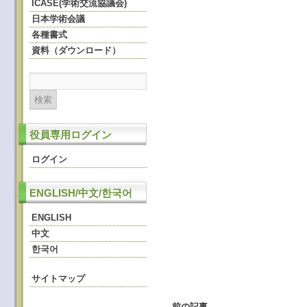
ICASE(学術交流協議会)
日本学術会議
各種書式
資料（ダウンロード）
役員専用ログイン
ログイン
ENGLISH/中文/한국어
ENGLISH
中文
한국어
サイトマップ
←
前の記事