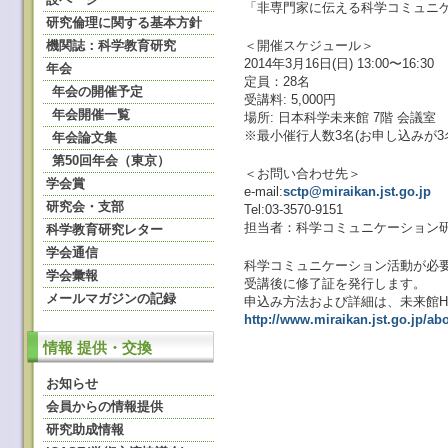
「非専門家に伝える科学コミュニ
研究倫理に関する基本方針
機関誌：科学教育研究
＜開催スケジュール＞
2014年3月16日(日) 13:00〜16:30
年会
定員：28名
年会の開催予定
受講料: 5,000円
年会開催一覧
場所: 日本科学未来館 7階 会議室
※最小催行人数3名(お申し込みが
年会論文集
第50回年会（東京）
＜お問い合わせ先＞
学会賞
e-mail:
sctp@miraikan.jst.go.jp
研究会・支部
Tel:03-3570-9151
担当者：科学コミュニケーション
科学教育研究レター
学会通信
科学コミュニケーション活動が必
学会彙報
受講後に修了証を発行します。
メールマガジンの記録
申込み方法および詳細は、未来館H
http://www.miraikan.jst.go.jp/ab
情報 提供・交換
お知らせ
会員からの情報提供
研究助成情報