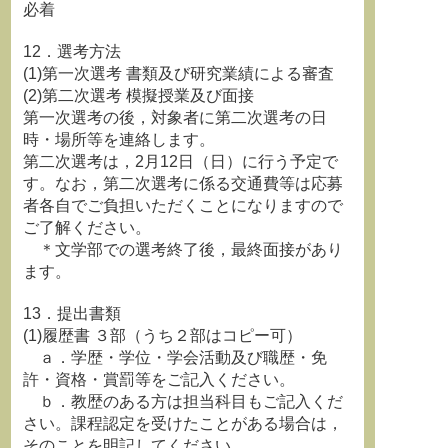
必着
12．選考方法
(1)第一次選考 書類及び研究業績による審査
(2)第二次選考 模擬授業及び面接
第一次選考の後，対象者に第二次選考の日
時・場所等を連絡します。
第二次選考は，2月12日（日）に行う予定で
す。なお，第二次選考に係る交通費等は応募
者各自でご負担いただくことになりますので
ご了解ください。
＊文学部での選考終了後，最終面接があり
ます。
13．提出書類
(1)履歴書 ３部（うち２部はコピー可）
ａ．学歴・学位・学会活動及び職歴・免
許・資格・賞罰等をご記入ください。
ｂ．教歴のある方は担当科目もご記入くだ
さい。課程認定を受けたことがある場合は，
そのことを明記してください。