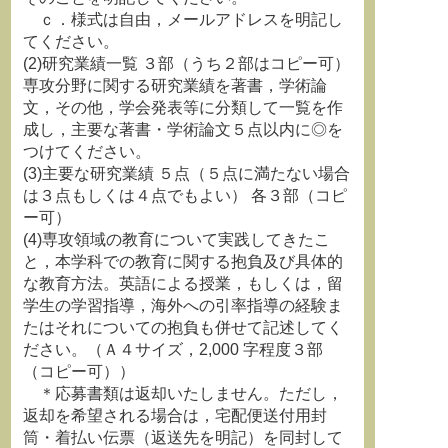
ｃ．様式は自由，メールアドレスを明記し
てください。
(2)研究業績一覧 ３部（うち２部はコピー可）
専攻分野に関する研究業績を著書，学術論
文，その他，学会発表等に分類して一覧を作
成し，主要な著書・学術論文５点以内に◎を
つけてください。
(3)主要な研究業績 ５点（５点に満たない場合
は３点もしくは４点でもよい） 各３部（コピ
ー可）
(4)専攻領域の教育について実践してきたこ
と，本学科での教育に関する抱負及び具体的
な教育方法。英語による授業，もしくは，留
学生の学習指導，海外への引率指導の経験ま
たはそれについての抱負も併せて記述してく
ださい。（Ａ４サイズ，2,000 字程度３部
（コピー可））
＊応募書類は返却いたしません。ただし，
返却を希望される場合は，宅配便送付用封
筒・着払い伝票（返送先を明記）を同封して