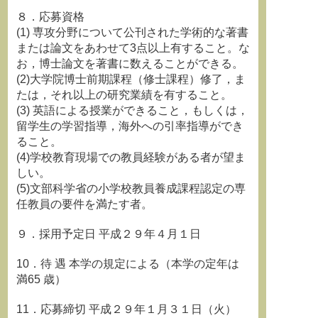
８．応募資格
(1) 専攻分野について公刊された学術的な著書
または論文をあわせて3点以上有すること。な
お，博士論文を著書に数えることができる。
(2)大学院博士前期課程（修士課程）修了，ま
たは，それ以上の研究業績を有すること。
(3) 英語による授業ができること，もしくは，
留学生の学習指導，海外への引率指導ができ
ること。
(4)学校教育現場での教員経験がある者が望ま
しい。
(5)文部科学省の小学校教員養成課程認定の専
任教員の要件を満たす者。
９．採用予定日 平成２９年４月１日
10．待 遇 本学の規定による（本学の定年は
満65 歳）
11．応募締切 平成２９年１月３１日（火）