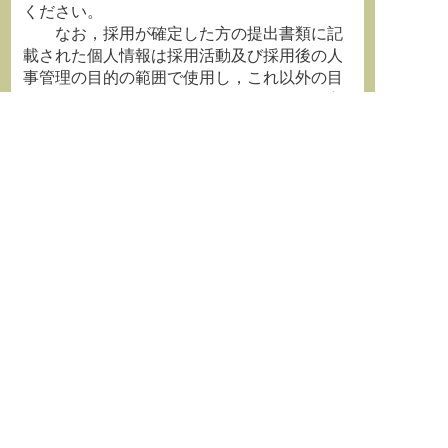
ください。
なお，採用が確定した方の提出書類に記
載された個人情報は採用活動及び採用後の人
事管理の目的の範囲で使用し，これ以外の目
的に使用することはありません。その他の方
の提出書類は，返送を希望される方を除き，
本学で責任を持って処分いたします。
14．書類提出先 〒112-8606 東京都文京区白
山５−２８−２０
東洋大学文学部研究室事務室 宛
「理科教育学教員応募書類在中」と朱書
きのうえ，書留または宅配便で送付願いま
す。
15．問い合わせ先
教育学科長 篠信之 E-mail
shino@toyo.jp
以上
詳細は
東洋大学webサイト
をご覧ください。