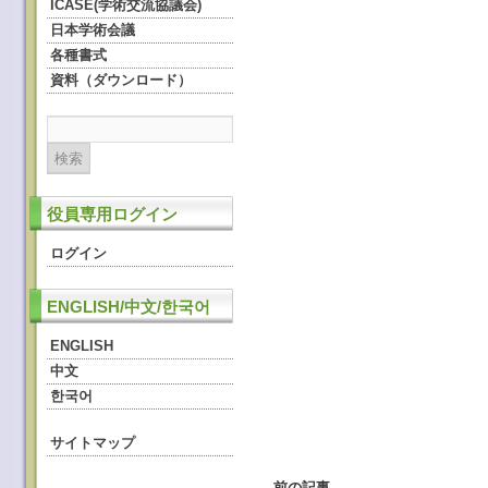
ICASE(学術交流協議会)
日本学術会議
各種書式
資料（ダウンロード）
役員専用ログイン
ログイン
ENGLISH/中文/한국어
ENGLISH
中文
한국어
サイトマップ
←
前の記事