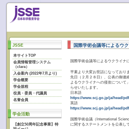
国際学術会議等によるウク
JSSE
本サイトTOP
国際学術会議等によるウクライナ
会員情報管理システム
（clara）
平素より大変お世話になっており
入会案内 (2022年7月より)
先日（２月２８日）、公表の御連
学会概要
よるウクライナへの侵攻について
学会規程
らせいたします。
日本語
役員・委員・代議員
https://www.scj.go.jp/ja/head/p
名誉会員
英語
https://www.scj.go.jp/ja/head/pd
学会活動
国際学術会議（International Sci
【創立50周年記念事業】特
に関するステートメントを公表し
設ページ