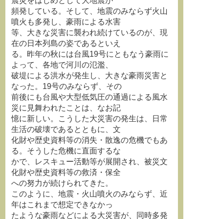
震災をはじめとして大地震が
頻発している。そして、地震のみならず火山
噴火も多発し、豪雨による水害
等、大きな災害に襲われ続けているのが、現
在の日本列島の姿であるといえ
る。昨年の秋には台風19号にともなう豪雨に
よって、各地で河川の氾濫、
破堤による洪水が発生し、大きな豪雨災害と
なった。19号のみならず、その
前後にも台風や大型低気圧の通過による風水
災に見舞われたことは、なお記
憶に新しい。こうした大災害の発生は、日常
生活の破壊であるとともに、文
化財や歴史資料等の消失・散逸の危機でもあ
る。そうした危機に直面するな
かで、レスキュー活動等が展開され、被災文
化財や歴史資料等の救済・保全
への努力が続けられてきた。
このように、地震・火山噴火のみならず、近
年はこれまで想定できなかっ
たような豪雨などによる大災害が、同時多発