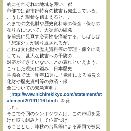
的にそれぞれの地域を襲い、都
市部では都市部特有の被害も発生している。
こうした現状を踏まえると、こ
れまでの文化財や歴史資料等の保全・保存の
在り方について、大災害の続発
を前提に見直す必要性を痛感する。しばしば
「想定外」が繰り返されるが、
これは文化財や歴史資料等の管理・保全に関
しても、甚大な被害への予防の
対応ができていないことの表れといえよう。
こうした現況に鑑み、日本歴史
学協会では、昨年11月に「豪雨による被災文
化財や歴史資料等の救済・保
全についての緊急声明」
（
http://www.nichirekikyo.com/statement/st
atement20191116.html
）を発
した。
そこで今回のシンポジウムは、この声明を受
けた取り組みとして位置づけ
ることとし、昨秋の台風等による豪雨で被災