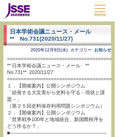
日本学術会議ニュース・メール
** No.731(2020/11/27)
2020年12月9日(水) カテゴリー:
お知らせ
===============================================
** 日本学術会議ニュース・メール **
No.731** 2020/11/27
===============================================
１．【開催案内】公開シンポジウム
「続発する大災害から史料を守る－現状と課
題－」
（第２５回史料保存利用問題シンポジウム）
２．【開催案内】公開シンポジウム
「世界戦争100年と地域統合、新国際秩序を
どう作るか？」
■---------------------------------------------------------------