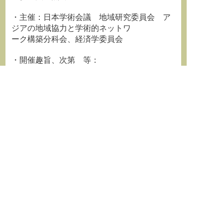
・主催：日本学術会議 地域研究委員会 ア
ジアの地域協力と学術的ネットワ
ーク構築分科会、経済学委員会
・開催趣旨、次第 等：
http://www.scj.go.jp/ja/event/2020/299-s-120
3-04-08.html
・青山学院大学 グローバル国際関係研究
所 ホームページ
http://side.parallel.jp/gir/2020/11/04/202012c
onference/
・問合せ先：
Email：registration2020tk＊
side.parallel.jp（羽場久美子）
（＊を＠に変更）
★--------------------------------------------------------------
-----☆
日本学術会議では、Twitterを用いて情報を発