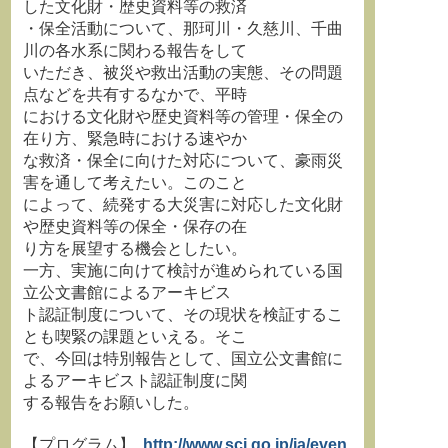
した文化財・歴史資料等の救済
・保全活動について、那珂川・久慈川、千曲
川の各水系に関わる報告をして
いただき、被災や救出活動の実態、その問題
点などを共有するなかで、平時
における文化財や歴史資料等の管理・保全の
在り方、緊急時における速やか
な救済・保全に向けた対応について、豪雨災
害を通して考えたい。このこと
によって、続発する大災害に対応した文化財
や歴史資料等の保全・保存の在
り方を展望する機会としたい。
一方、実施に向けて検討が進められている国
立公文書館によるアーキビス
ト認証制度について、その現状を検証するこ
とも喫緊の課題といえる。そこ
で、今回は特別報告として、国立公文書館に
よるアーキビスト認証制度に関
する報告をお願いした。
【プログラム】
http://www.scj.go.jp/ja/even