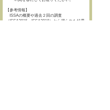
【参考情報】
ISSAの概要や過去２回の調査
（ISSA2015、ISSA2018）から得られた結果
等に
ついては、次のサイトで紹介されています：
http://oe.cd/issa
（又は
https://www.oecd.org/sti/survey-of
-scientific-authors.htm）
【本ご案内に関する問い合わせ先】
文部科学省科学技術・学術政策局企画評価
課（担当：川口、中込）
メールアドレス：chousei(a)mext.go.jp
※(a)を@にしてお送りください。
メール件名は「ISSA2021問い合わせ」とし
てください。
**********************************************************************
学術情報誌『学術の動向』最新