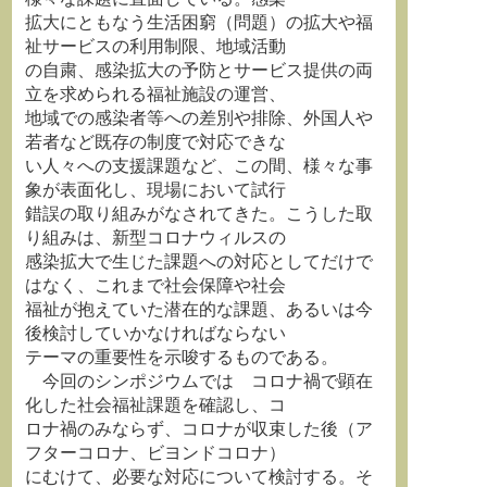
拡大にともなう生活困窮（問題）の拡大や福
祉サービスの利用制限、地域活動
の自粛、感染拡大の予防とサービス提供の両
立を求められる福祉施設の運営、
地域での感染者等への差別や排除、外国人や
若者など既存の制度で対応できな
い人々への支援課題など、この間、様々な事
象が表面化し、現場において試行
錯誤の取り組みがなされてきた。こうした取
り組みは、新型コロナウィルスの
感染拡大で生じた課題への対応としてだけで
はなく、これまで社会保障や社会
福祉が抱えていた潜在的な課題、あるいは今
後検討していかなければならない
テーマの重要性を示唆するものである。
今回のシンポジウムでは コロナ禍で顕在
化した社会福祉課題を確認し、コ
ロナ禍のみならず、コロナが収束した後（ア
フターコロナ、ビヨンドコロナ）
にむけて、必要な対応について検討する。そ