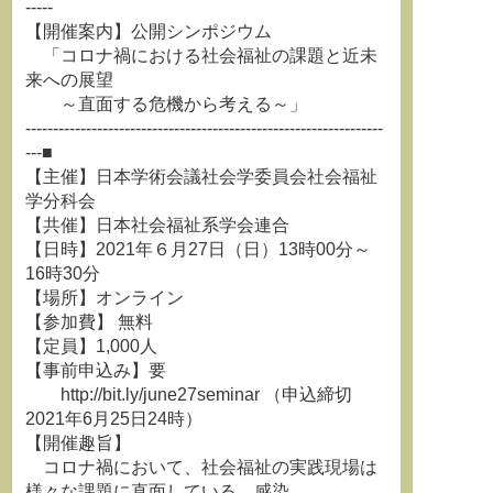
-----
【開催案内】公開シンポジウム
「コロナ禍における社会福祉の課題と近未
来への展望
～直面する危機から考える～」
-----------------------------------------------------------------
---■
【主催】日本学術会議社会学委員会社会福祉
学分科会
【共催】日本社会福祉系学会連合
【日時】2021年６月27日（日）13時00分～
16時30分
【場所】オンライン
【参加費】 無料
【定員】1,000人
【事前申込み】要
http://bit.ly/june27seminar （申込締切
2021年6月25日24時）
【開催趣旨】
コロナ禍において、社会福祉の実践現場は
様々な課題に直面している。感染