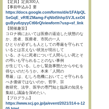
【定員】定員300人
【事前申込み】要
https://docs.google.com/forms/d/e/1FAIpQL
SeGqE_vRfEZMamg-FqNbt5hhpSVJLsxO4
guByu6zpyyCt66rQ/viewform?usp=sf_link
【開催趣旨】
コロナ禍においては医療の逼迫した状態のな
か、患者、医療者、市民の一人
ひとりが必ずしも人としての尊厳を守られて
いるとは言えない状況が現出して
いる。さらに死者について人間らしい死とそ
の弔いも守られることのない事例
が生じている。しかし緊急事態だからやむを
得ないのだろうか。本来「人間の
尊厳」は、むしろ危機においてこそ守られる
べき価値ではないのか。哲学、宗
教研究、法学、医学の専門知と臨床の知見を
集結し議論を深めたい。
【プログラム】
https://www.scj.go.jp/ja/event/2021/314-s-12
05.html