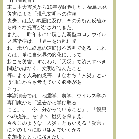
【開催趣旨】
東日本大震災から10年が経過した。福島原発
災害による「現代文明への信頼
喪失」は広い範囲に及び、その分析と反省か
ら様々な提言がなされてきた。
また、一昨年末に出現した新型コロナウイル
ス感染症は、世界中を混乱に陥
れ、未だに終息の道筋は不透明である。これ
らは、単に自然界の変化によって
起こる災害、すなわち「天災」で済ますべき
問題ではなく、文明が進んだこと
等による人為的災害、すなわち「人災」とい
う側面からも考えていく必要があ
ろう。
本講演会では、地震学、農学、ウイルス学の
専門家から「過去から学び取る
こと」、「今、分かっていること」、「復興
への提案」を伺い、歴史を踏まえ、
今後このような「人災」ともいえる「災害」
にどのように取り組んでいくかを
参加者とともに考えたい。