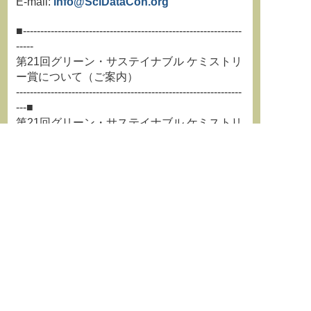
E-mail:
info@SciDataCon.org
■---------------------------------------------------------------
-----
第21回グリーン・サステイナブル ケミストリ
ー賞について（ご案内）
-----------------------------------------------------------------
---■
第21回グリーン・サステイナブル ケミストリ
ー賞について、候補業績募集
の案内がありましたのでお知らせいたしま
す。会員・連携会員の皆様がご応募
できる賞ですので、同賞にふさわしいと考え
られる業績について応募をご希望
の方は、以下のホームページから直接ご応募
をお願いします。応募要領につき
ましては、以下のホームページでご確認くだ
さい。
○グリーン・サステイナブル ケミストリー
賞：