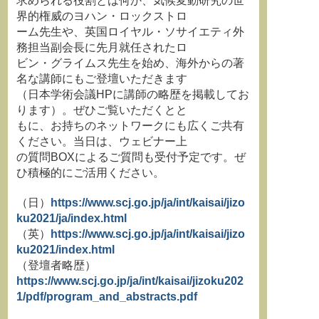
求められる役割とは何か、気候変動研究の世
界的権威のヨハン・ロックストロ
ーム先生や、英国ロイヤル・ソサイエティ外
務担当副会長に先月就任されたロ
ビン・グライムス先生を始め、海外からの著
名な講師にもご登壇いただきます
（日本学術会議HPに講師の略歴を掲載してお
ります）。ぜひご覧いただくとと
もに、お持ちのネットワークにも広くご共有
ください。当日は、ウェビナー上
の質問BOXによるご質問も受付予定です。ぜ
ひ積極的にご活用ください。
（日）
https://www.scj.go.jp/ja/int/kaisai/jizo
ku2021/ja/index.html
（英）
https://www.scj.go.jp/ja/int/kaisai/jizo
ku2021/index.html
（登壇者略歴）
https://www.scj.go.jp/ja/int/kaisai/jizoku202
1/pdf/program_and_abstracts.pdf