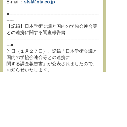
E-mail：
stst@nta.co.jp
■---------------------------------------------------------------
-----
【記録】日本学術会議と国内の学協会連合等
との連携に関する調査報告書
-----------------------------------------------------------------
---■
昨日（１月２７日）、記録「日本学術会議と
国内の学協会連合等との連携に
関する調査報告書」が公表されましたので、
お知らせいたします。
資料は以下のURLからご覧ください。
URL：
https://www.scj.go.jp/ja/member/iinka
i/kiroku/index.html
https://www.scj.go.jp/ja/member/iinkai/kirok
u/1-20220117-1.pdf
本件に関するお問合せ：
日本学術会議事務局企画課 協力学術研究団