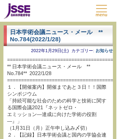
日本学術会議ニュース・メール **
No.784(2022/1/28)
2022年1月29日(土) カテゴリー:
お知らせ
===============================================
** 日本学術会議ニュース・メール **
No.784** 2022/1/28
===============================================
１．【開催案内】開催まであと３日！！国際
シンポジウム
「持続可能な社会のための科学と技術に関す
る国際会議2021『ネットゼロ・
エミッション―達成に向けた学術の役割
―』」
（1月31日（月）正午申し込み〆切）
２．【記録】日本学術会議と国内の学協会連