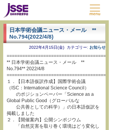
日本学術会議ニュース・メール **
No.794(2022/4/8)
2022年4月15日(金) カテゴリー:
お知らせ
===============================================
** 日本学術会議ニュース・メール **
No.794** 2022/4/8
===============================================
１．【日本語仮訳作成】国際学術会議
（ISC：International Science Council）
のポジションペーパー「Science as a
Global Public Good（グローバルな
公共善としての科学）」の日本語仮訳を
掲載しました
２．【開催案内】公開シンポジウム
「自然災害を取り巻く環境はどう変化し