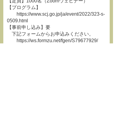
【定員】1000名（Zoomウェビナー）
【プログラム】
https://www.scj.go.jp/ja/event/2022/323-s-
0509.html
【事前申し込み】要
下記フォームからお申込みください。
https://ws.formzu.net/fgen/S79677929/
当日の発表資料は、後日、防災学術連携体
のホームページに掲載いたします。
https://janet-dr.com/
【問合せ先】一般社団法人 防災学術連携体
TEL:03-3830-0188
Mail:
info@janet-dr.com
**********************************************************************
学術情報誌『学術の動向』最新
号はこちらから
http://jssf86.org/works1.html
**********************************************************************