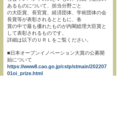
あるものについて、担当分野ごと
の大臣賞、長官賞、経済団体、学術団体の会
長賞等が表彰されるとともに、各
賞の中で最も優れたものが内閣総理大臣賞と
して表彰されるものです。
詳細は以下のＵＲＬをご覧ください。
■日本オープンイノベーション大賞の公募開
始について
https://www8.cao.go.jp/cstp/stmain/202207
01oi_prize.html
■応募要項、応募書類等
https://www8.cao.go.jp/cstp/openinnovatio
n/prize/2022.html
■日本オープンイノベーション大賞について
https://www8.cao.go.jp/cstp/openinnovatio
n/prize/index.html