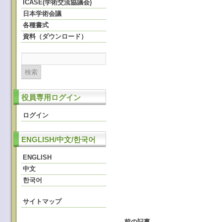
ICASE(学術交流協議会)
日本学術会議
各種書式
資料（ダウンロード）
役員専用ログイン
ログイン
ENGLISH/中文/한국어
ENGLISH
中文
한국어
サイトマップ
←
前の記事