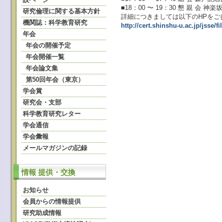
■18：00 〜 19：30 懇 親 
研究倫理に関する基本方針
詳細につきましては以下のHPをご
機関誌：科学教育研究
http://cert.shinshu-u.ac.jp/jsse/f
年会
年会の開催予定
年会開催一覧
年会論文集
第50回年会（東京）
学会賞
研究会・支部
科学教育研究レター
学会通信
学会彙報
メールマガジンの記録
情報 提供・交換
お知らせ
会員からの情報提供
研究助成情報