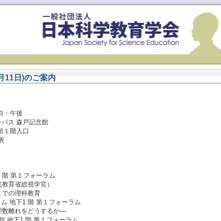
月11日)のご案内
午前・午後
ンパス 森戸記念館
記念館１階入口
 表
下1 階 第１フォーラム
民教育省総視学官）
までの理科教育
ジウム 地下1 階 第１フォーラム
理数離れをどうするか―
記念館 地下1 階 第１フォーラム