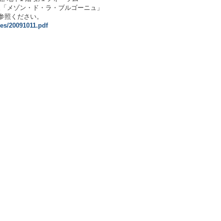
会 神楽坂「メゾン・ド・ラ・ブルゴーニュ」
参照ください。
iles/20091011.pdf