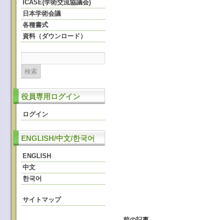
ICASE(学術交流協議会)
日本学術会議
各種書式
資料（ダウンロード）
役員専用ログイン
ログイン
ENGLISH/中文/한국어
ENGLISH
中文
한국어
サイトマップ
←
前の記事