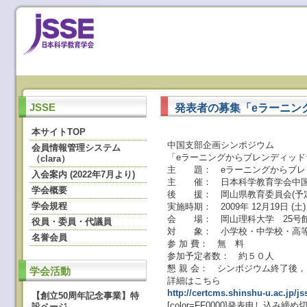
発表者の募集「eラーニン
JSSE
本サイトTOP
中国支部企画シンポジウム
会員情報管理システム
「eラーニングからブレンディッ
（clara）
主 題： eラーニングからブレ
入会案内 (2022年7月より)
主 催： 日本科学教育学会中国
学会概要
後 援： 岡山県教育委員会(予
学会規程
実施時期： 2009年 12月19日 (
会 場： 岡山理科大学 25号館4
役員・委員・代議員
対 象： 小学校・中学校・高等
名誉会員
参 加 費： 無 料
参加予定者数： 約５０人
懇 親 会： シンポジウム終了後
学会活動
詳細はこちら
http://certcms.shinshu-u.ac.jp/
【創立50周年記念事業】特
[color=FF0000]発表申し込み締め切
設ページ