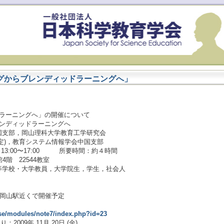
グからブレンディッドラーニングへ」
ドラーニングへ」の開催について
ンディッドラーニングへ
支部，岡山理科大学教育工学研究会
定)，教育システム情報学会中国支部
土) 13:00〜17:00 所要時間：約４時間
階 22544教室
学校・大学教員，大学院生，学生，社会人
，岡山駅近くで開催予定
jsse/modules/note7/index.php?id=23
り：2009年 11月 20日 (金)