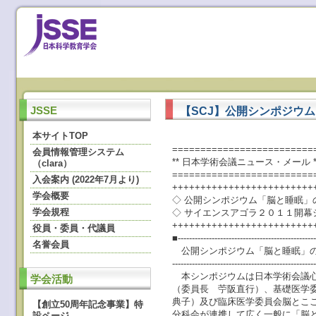
【SCJ】公開シンポジウム
JSSE
本サイトTOP
=========================
会員情報管理システム
** 日本学術会議ニュース・メール ** No.
（clara）
=========================
入会案内 (2022年7月より)
+++++++++++++++++++++++++
学会概要
◇ 公開シンポジウム「脳と睡眠」
学会規程
◇ サイエンスアゴラ２０１１開
+++++++++++++++++++++++++
役員・委員・代議員
■-------------------------------------------------
名誉会員
公開シンポジウム「脳と睡眠」の
--------------------------------------------------
本シンポジウムは日本学術会議心
学会活動
（委員長 苧阪直行）、基礎医学
典子）及び臨床医学委員会脳とこ
【創立50周年記念事業】特
分科会が連携して広く一般に「脳
設ページ