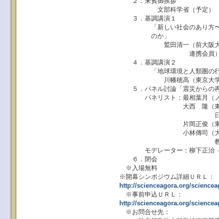
２．来賓御挨拶
文部科学省（予定）
３．基調講演１
「新しい社会のあり方〜市民
のか」
鷲田清一（前大阪大学総長
連携会員
４．基調講演２
「地球環境と人類圏の行
川幡穂高（東京大学大気
５．パネル討論「震災からの再
パネリスト：最相葉月（ノン
大西 隆（東京大学大学
日本学術会
片岡正俊（東京都立産
小林傳司（大阪大学コミ
教授、日本学術
モデレーター：柳下正治（上
６．閉会
※入場無料
※開幕シンポジウム詳細ＵＲＬ：
http://scienceagora.org/science
※事前申込ＵＲＬ：
http://scienceagora.org/science
※お問合せ先：