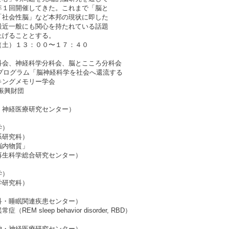
年１回開催してきた。これまで「脳と
「社会性脳」など本邦の現状に即した
最近一般にも関心を持たれている話題
上げることとする。
（土）１３：００〜１７：４０
科会、神経科学分科会、脳とこころ分科会
プログラム「脳神経科学を社会へ還流する
グメモリー学会
振興財団
神経医療研究センター）
）
学）
系研究科）
脳内物質」
生科学総合研究センター）
学）
学研究科）
」
・睡眠関連疾患センター）
sleep behavior disorder, RBD）
・神経医療研究センター）