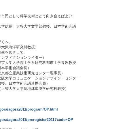
として科学技術とどう向き合えばよい
、大谷大学文学部教授、日本学術会議
）
くへ」
海洋研究所教授）
生をめざして」
フィクションライター）
院工学系研究科都市工学専攻教授、
議会長）
業技術研究センター理事長）
ュニケーションデザイン・センター
会議連携会員）
智大学大学院地球環境学研究科教授）
agora/agora2011/program/OP.html
agora/agora2011/preregister2011?code=OP