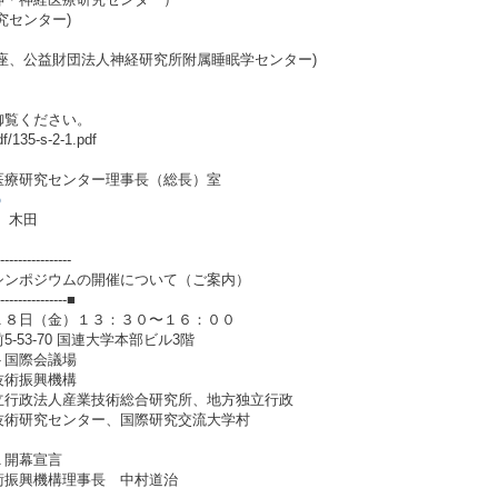
究センター)
座、公益財団法人神経研究所附属睡眠学センター)
」
）
御覧ください。
f/135-s-2-1.pdf
医療研究センター理事長（総長）室
p
 木田
----------------
ンポジウムの開催について（ご案内）
----------------■
８日（金）１３：３０〜１６：００
3-70 国連大学本部ビル3階
際会議場
術振興機構
行政法人産業技術総合研究所、地方独立行政
センター、国際研究交流大学村
開幕宣言
機構理事長 中村道治