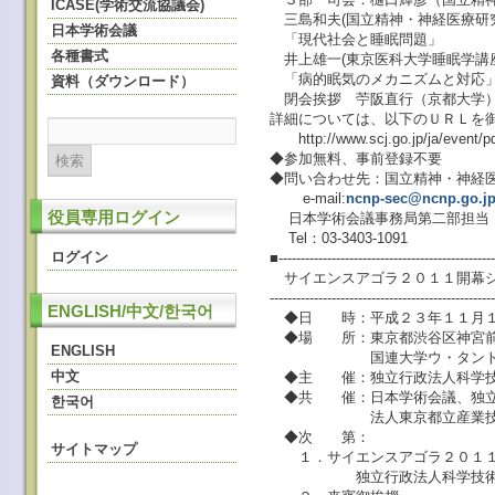
ICASE(学術交流協議会)
三島和夫(国立精神・神経医療研
日本学術会議
「現代社会と睡眠問題」
各種書式
井上雄一(東京医科大学睡眠学講
「病的眠気のメカニズムと対応
資料（ダウンロード）
閉会挨拶 苧阪直行（京都大学
詳細については、以下のＵＲＬを
http://www.scj.go.jp/ja/event/pd
◆参加無料、事前登録不要
◆問い合わせ先：国立精神・神経
e-mail:
ncnp-sec@ncnp.go.j
役員専用ログイン
日本学術会議事務局第二部担当
Tel：03-3403-1091
ログイン
■-------------------------------------------------
サイエンスアゴラ２０１１開幕シ
--------------------------------------------------
ENGLISH/中文/한국어
◆日 時：平成２３年１１月１
◆場 所：東京都渋谷区神宮前5-5
ENGLISH
国連大学ウ・タント国
中文
◆主 催：独立行政法人科学技
◆共 催：日本学術会議、独立
한국어
法人東京都立産業技術研究
◆次 第：
サイトマップ
１．サイエンスアゴラ２０１１
独立行政法人科学技術振興