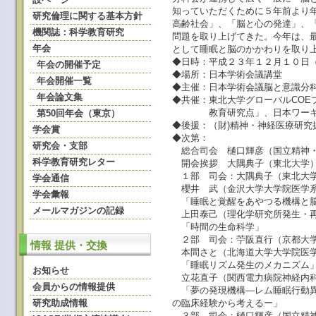
知っていただくために５年前より
研究倫理に関する基本方針
高齢社会」、「脳と心の発達」、
機関誌：科学教育研究
問題を取り上げてきた。今年は、
年会
として睡眠と脳のかかわりを取り
◆日時：平成２３年１２月１０日
年会の開催予定
◆場所：日本学術会議講堂
年会開催一覧
◆主催：日本学術会議脳と意識分
年会論文集
◆共催：東北大学グローバルCOE
教育研究点」、日本ワーキン
第50回年会（東京）
◆後援：（財)精神・神経医療研究
学会賞
◆次第：
研究会・支部
総合司会 樋口輝彦（国立精神・
科学教育研究レター
開会挨拶 大隅典子（東北大学
１部 司会：大隅典子（東北大
学会通信
櫻井 武（金沢大学大学院医学
学会彙報
「睡眠と覚醒をあやつる機構と
メールマガジンの記録
上田泰己（理化学研究所発生・再
「時間の生命科学」
２部 司会：苧阪直行（京都大
情報 提供・交換
本間さと（北海道大学大学院医
「睡眠リズム発生のメカニズム
お知らせ
立花直子（関西電力病院神経内科
会員からの情報提供
「夢の発現機構―レム睡眠行動異常症（REM 
研究助成情報
の臨床経験から考えるー」
３部 司会：樋口輝彦（国立精神