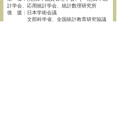
計学会、応用統計学会、統計数理研究所
後 援：日本学術会議
文部科学省、全国統計教育研究協議
会、(財)統計情報研究開発センター
経済産業省、総務省、東京都教育委
員会、 他
プログラムなど詳細は、下記をご参照く
ださい。
申込み：URL
http://www.jsqc.org/q/news/ev
ents/index.html
問合せ先：社団法人日本品質管理学会事務局
E-mail：
apply@jsqc.org
TEL：
03-5378-1506
**********************************************************************
学術情報誌『学術の動向』最新
号はこちらから
http://www.h4.dion.ne.jp/~jssf/text/doukousp/index.html
**********************************************************************
===============================================