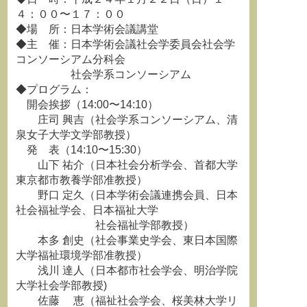
４：００〜１７：００
◆場 所：日本学術会議講堂
◆主 催：日本学術会議社会学委員会社会学
コンソーシアム分科会
社会学系コンソーシアム
◆プログラム：
開会挨拶（14:00〜14:10）
庄司 興吉（社会学系コンソーシアム、清
泉女子大学文学部教授）
発 表（14:10〜15:30）
山下 祐介（日本社会分析学会、首都大学
東京都市教養学部准教授）
野口 定久（日本学術会議連携会員、日本
社会福祉学会、日本福祉大学
社会福祉学部教授）
本多 創史（社会事業史学会、東日本国際
大学福祉環境学部准教授）
浅川 達人（日本都市社会学会、明治学院
大学社会学部教授)
佐藤 恵（福祉社会学会、桜美林大学リ