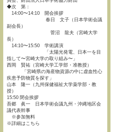
員会、財団法人日本学術協力財団
◆次 第：
14:00〜14:10 開会挨拶
春日 文子（日本学術会議
副会長）
菅沼 龍夫（宮崎大学
長）
14:10〜15:50 学術講演
「太陽光発電、日本一を目
指して〜宮崎大学の取り組み〜」
西岡 賢祐（宮崎大学工学部・准教授）
「宮崎県の海産物資源の中に虚血性心
疾患予防物質を探す」
山本 隆一（九州保健福祉大学薬学部・教
授）
15:50 閉会挨拶
吾郷 眞一 日本学術会議九州・沖縄地区会
議代表幹事
※参加無料
※詳細はこちら