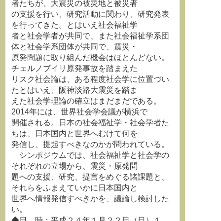
者たちが、大震災の被災地と被災者
の支援を行い、研究活動に関わり、研究発表
を行ってきた。とはいえ社会福祉学
者と社会学者が共同で、また社会福祉学系団
体と社会学系団体が共同で、震災・
原発問題に取り組んだ機会はほとんどない。
チェルノブイリ原発事故を踏まえた
リスク社会論は、ある程度社会学に位置づい
たとはいえ、阪神淡路大震災を踏ま
えた社会学理論の確立はまだまだである。
2014年には、世界社会学会議が横浜で
開催される。日本の社会福祉学・社会学者た
ちは、日本国内と世界へむけて何を
発信し、提起すべきなのかが問われている。
シンポジウムでは、社会福祉学と社会学の
それぞれの立場から、震災・原発問
題への支援、研究、提言をめぐる諸課題と、
それらをふまえていかに日本国内と
世界へ情報発信すべきかを、議論し検討した
い。
◆日 時：平成２４年１月２２日（日）１