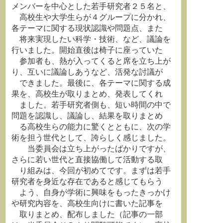
メンバーを中心とした若手研究者２５名と、
高校生や大学生らが４グループに分かれ、
各テーマに関する現状認識や問題点、また
将来実現したい科学・技術、など、議論を
行いました。開始直後は椅子に座っていた
参加者も、熱が入ってくると席を立ち上が
り、互いに議論しあうなど、活発な討議が
できました。最後に、各テーマに関する成
果を、高校生が取りまとめ、発表してくれ
ました。若手研究者側も、短い時間の中で
問題を認識し、議論し、結果を取りまとめ
る高校生らの能力に驚くとともに、次の学
術を担う世代として、誇らしく感じました。
当委員会は立ち上がったばかりですが、
さらに若い世代と直接協働して活動する取
り組みは、今回が初めてです。まずは若手
研究者を身近な存在であると感じてもらう
よう、自身が学術に興味をもったきっかけ
や研究内容を、高校生向けに書いた記事を
取りまとめ、配布しました（記事の一部