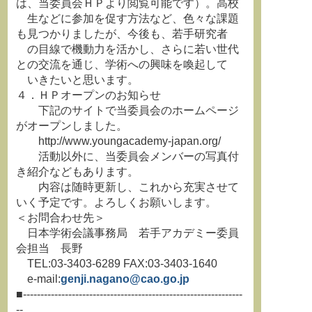
は、当委員会ＨＰより閲覧可能です）。高校
生などに参加を促す方法など、色々な課題
も見つかりましたが、今後も、若手研究者
の目線で機動力を活かし、さらに若い世代
との交流を通じ、学術への興味を喚起して
いきたいと思います。
４．ＨＰオープンのお知らせ
下記のサイトで当委員会のホームページ
がオープンしました。
http://www.youngacademy-japan.org/
活動以外に、当委員会メンバーの写真付
き紹介などもあります。
内容は随時更新し、これから充実させて
いく予定です。よろしくお願いします。
＜お問合わせ先＞
日本学術会議事務局 若手アカデミー委員
会担当 長野
TEL:03-3403-6289 FAX:03-3403-1640
e-mail:
genji.nagano@cao.go.jp
■---------------------------------------------------------------
--