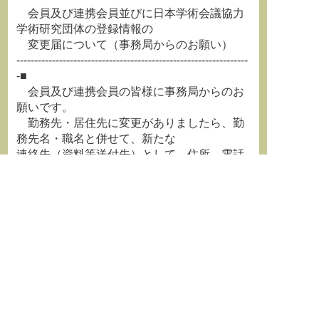
会員及び連携会員並びに日本学術会議協力
学術研究団体の登録情報の
変更届について（事務局からのお願い）
-----------------------------------------------------------------
-■
会員及び連携会員の皆様に事務局からのお
願いです。
勤務先・居住先に変更がありましたら、勤
務先名・職名と併せて、新たな
連絡先（資料等送付先）として、住所、電話
番号、ファクシミリ番号、
メールアドレスを事務局管理課総務係（
a233
@scj.go.jp
）までお知らせください。
また、日本学術会議協力学術研究団体の指
定を受けておられる学協会に
おかれましては、メールアドレス、事務局及
びその所在地、電話番号、
ファクシミリ番号、ホームページURL等に変
更がありましたら、事務局企画課
情報係（
p228@scj.go.jp
）まで御一報いた