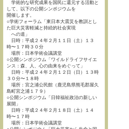
学術的な研究成果を国民に還元する活動と
して、以下の公開シンポジウムを
開催します。
○学術フォーラム「東日本大震災を教訓とし
た巨大災害軽減と持続的社会実現
への道」
日時：平成２４年２月１１日（土）１３
時〜１７時３０分
場所：日本学術会議講堂
○公開シンポジウム「ワイルドライフサイエ
ンス：森、人、心の由来をめぐって」
日時：平成２４年２月１２日（日）１３時
３０分〜１８時
場所：宮之浦公民館（鹿児島県熊毛郡屋久
島町宮之浦１７９）
○公開シンポジウム「日韓福祉政治の新しい
展開」
日時：平成２４年２月１８日（土）１４
時〜１７時
場所：日本学術会議講堂