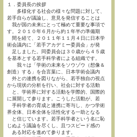
１．委員長の挨拶
多様化する社会の様々な問題に対して、
若手自らが議論し、意見を発信することは
我が国の未来にとって極めて重要な事項で
す。２０１０年６月から約１年半の準備期
間を経て、２０１１年１１月４日に日本学
術会議内に「若手アカデミー委員会」が発
足しました。同委員会は３０歳から４５歳
を基本とする若手科学者による組織です。
我々は「学術の未来をソウゾウ（想像＆
創造）する」を合言葉に、日本学術会議内
外との連携を図りながら、若手独自の視点
から現状の分析を行い、社会に対する活動
と、学術界に対する活動を学際的、国際的
に展開して参ります。こうした活動が、若
手科学者の育成と連携に寄与し、かつ学術
界全体、日本全体を活性化する一助となる
と信じています。若手科学者という名に恥
じぬよう議論を尽くし、且つスピード感の
ある対応を進めて参ります。