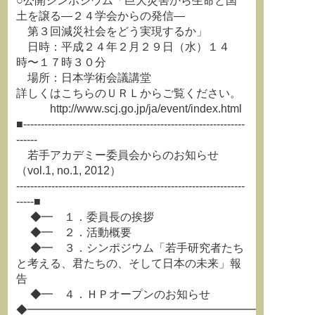
○公開シンポジウム「巨大災害から生命と国
土を譲る―２４学会からの発信―
第３回減災社会をどう実現するか」
日時：平成２４年２月２９日（水）１４
時〜１７時３０分
場所：日本学術会議講堂
詳しくはこちらのＵＲＬからご覧ください。
http://www.scj.go.jp/ja/event/index.html
■---------------------------------------------------------------
------
若手アカデミー委員会からのお知らせ
（vol.1, no.1, 2012）
-----------------------------------------------------------------
-----■
◆━ １．委員長の挨拶
◆━ ２．活動概要
◆━ ３．シンポジウム「若手研究者たち
と考える、君たちの、そして日本の未来」報
告
◆━ ４．ＨＰオープンのお知らせ
◆━━━━━━━━━━━━━━━━━━━━━━━━━