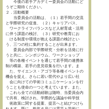
今後の若手アカデミー委員会の活動にど
うぞご期待ください。
２．活動概要
当委員会の活動は、（１）若手間の交流
と学際研究の促進、（２）キャリアパス、
ワークライフバランスなど人材育成・活用
に伴う課題の検討、（３）研究や教育にお
ける制度や環境が抱える課題の検討とい
う、三つの柱に集約することが出来ます。
委員会内部で学際研究・分析を活発に行
うと共に、シンポジウム、ワークショップ
等の各種イベントを通じて若手間の連携体
制の構築、若手の意見収集を行います。ま
た、サイエンス・アゴラ等各種イベントの
機会を捉え、さらに若い世代やより広い社
会に向けての学術コミュニケーションを行
うことも使命の一つと考えています。また、
これら全ての活動経験は随時、当委員会内
で共有、検討され、学際的な議論や科学技
術政策に関する提案、提言へと結びつけら
れます。既に、昨年６月には震災と学術に