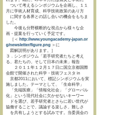
ついて考えるシンポジウムを企画し、１１
月に学術人材育成、科学技術政策のあり方
に関する各界との話し合いの機会をもちま
した。
今後も分野横断的な視点から様々な企
画・提案を行っていく予定です。
［＜
http://www.youngacademy-japan.or
g/newsletter/figure.png
＞に
図解説明があります。］
３．シンポジウム「若手研究者たちと考え
る、君たちの、そして日本の未来」報告
２０１１年１２月１７日に国立京都国際
会館で開催された科学・技術フェスタ in
京都2011において、標記シンポジウムを実
施しました。テーマとして、「生命科学」
「先端医療」「情報化社会」「グローバル
化」という現代社会に欠かせないキーワー
ドを選び、若手研究者とさらに若い世代が
協働することで、議論する楽しさ、難しさ
を共有しようとする試みです。当委員会の