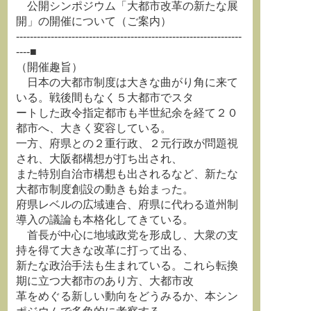
公開シンポジウム「大都市改革の新たな展
開」の開催について（ご案内）
-----------------------------------------------------------------
----■
（開催趣旨）
日本の大都市制度は大きな曲がり角に来て
いる。戦後間もなく５大都市でスタ
ートした政令指定都市も半世紀余を経て２０
都市へ、大きく変容している。
一方、府県との２重行政、２元行政が問題視
され、大阪都構想が打ち出され、
また特別自治市構想も出されるなど、新たな
大都市制度創設の動きも始まった。
府県レベルの広域連合、府県に代わる道州制
導入の議論も本格化してきている。
首長が中心に地域政党を形成し、大衆の支
持を得て大きな改革に打って出る、
新たな政治手法も生まれている。これら転換
期に立つ大都市のあり方、大都市改
革をめぐる新しい動向をどうみるか、本シン