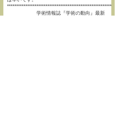
**********************************************************************
学術情報誌『学術の動向』最新
号はこちらから
http://www.h4.dion.ne.jp/~jssf/text/doukousp/index.html
**********************************************************************
===============================================
日本学術会議ニュースメールは転載は自由で
すので、関係団体の学術誌等
への転載や関係団体の構成員への転送等をし
ていただき、より多くの方にお
読みいただけるようにお取り計らいくださ
い。
===============================================
発行：日本学術会議事務局
http://www.scj.go.jp/
〒106-8555 東京都港区六本木7-22-
34
←
前の記事
次の記事
→
Post navigation