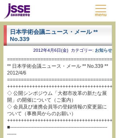
日本学術会議ニュース・メール **
No.339
2012年4月6日(金) カテゴリー:
お知らせ
===============================================
** 日本学術会議ニュース・メール ** No.339 **
2012/4/6
===============================================
+++++++++++++++++++++++++++++++++++++++++++++++
◇ 公開シンポジウム「大都市改革の新たな展
開」の開催について（ご案内）
◇ 会員及び連携会員等の登録情報の変更届に
ついて（事務局からのお願い）
+++++++++++++++++++++++++++++++++++++++++++++++
■---------------------------------------------------------------
------