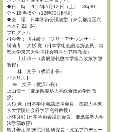
ポジウムで多角的に考察する。
◆日 時：2012年5月12 日（土） 13時30
分〜16時45分（12時30分開場）
◆会 場：日本学術会議講堂（東京都港区六
本木7−22−34）
プログラム
司会者： 川井綾子（フリーアナウンサー）
講演者： 大杉 覚（日本学術会議連携会員、首
都大学東京大学院社会科学研究科教授）
上山信一（慶慶應義塾大学総合政策学部
教授）
林 文子（横浜市長）
パネリスト
林 文子（横浜市長）
上山信一（慶慶應義塾大学総合政策学部教
授）
大杉 覚（日本学術会議連携会員、首都大学東
京大学院社会科学研究科教授）
小林良彰 (日本学術会議副会長、慶應義塾大学
法学部教授)
亀井善太郎(東京財団研究員・政策プロデュー