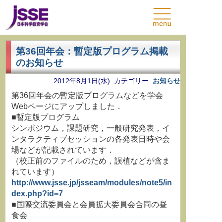
第36回年会：暫定版プログラム掲載
のお知らせ
2012年8月1日(水) カテゴリー:
お知らせ
第36回年会の暫定版プログラムなどを学会
Webページにアップしました．
■暫定版プログラム
シンポジウム，課題研究，一般研究発表，イ
ンタラクティブセッションの各発表日時や会
場などが記載されています．
（校正前のファイルのため，誤植などが含ま
れています）
http://www.jsse.jp/jsseam/modules/note5/in
dex.php?id=7
■国際交流委員会と会員拡大委員会合同の昼
食会