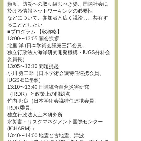
頻度、防災への取り組むべき姿、国際社会に
於ける情報ネットワーキングの必要性
などについて、参加者と広く議論し、共有す
ることとしたい。
■プログラム 【敬称略】
13:00〜13:05 開会挨拶
北里 洋 (日本学術会議第三部会員、
独立行政法人海洋研究開発機構・IUGS分科会
委員長）
13:05〜13:10 問題提起
小川 勇二郎（日本学術会議特任連携会員、
IUGS-EC理事）
13:10〜13:40 国際統合自然災害研究
（IRDR）と政策上の問題点
竹内 邦良（日本学術会議特任連携会員、
IRDR委員、
独立行政法人土木研究所
水災害・リスクマネジメント国際センター
(ICHARM) ）
13:40〜14:00 地震と古地震、津波