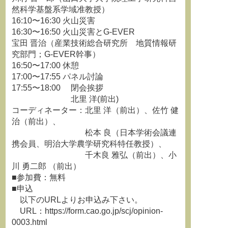
然科学基盤系学域准教授）
16:10〜16:30 火山災害
16:30〜16:50 火山災害とG-EVER
宝田 晋治（産業技術総合研究所 地質情報研
究部門；G-EVER幹事）
16:50〜17:00 休憩
17:00〜17:55 パネル討論
17:55〜18:00 閉会挨拶
北里 洋(前出)
コーディネーター：北里 洋（前出）、佐竹 健
治（前出）、
松本 良（日本学術会議連
携会員、明治大学農学研究科特任教授）、
千木良 雅弘（前出）、小
川 勇二郎 （前出）
■参加費：無料
■申込
以下のURLよりお申込み下さい。
URL：https://form.cao.go.jp/scj/opinion-
0003.html