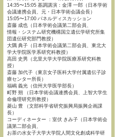
14:35〜15:05 基調講演：金澤 一郎（日本学術
会議連携会員、元・日本学術会議会長）
15:05〜17:00 パネルディスカッション
斎藤 成也（日本学術会議第二部会員、
情報・システム研究機構国立遺伝学研究所集
団遺伝研究部門教授）
大隅 典子（日本学術会議第二部会員、東北大
学大学院医学系研究科教授）
高田 史男（北里大学大学院医療系研究科教
授）
斎藤 加代子（東京女子医科大学付属遺伝子診
療センター所長）
福嶋 義光（信州大学医学部長）
町野 朔 （日本学術会議連携会員、上智大学生
命倫理研究所教授）
菱山 豊 （文部科学省研究振興局振興企画課
長）
コーディネーター ：室伏 きみ子（日本学術会
議第二部会員、
お茶の水女子大学大学院人間文化創成科学研