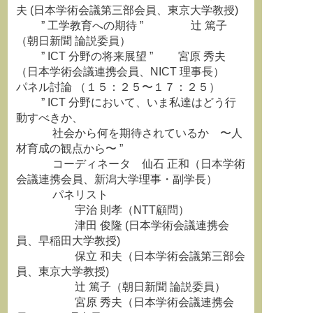
夫 (日本学術会議第三部会員、東京大学教授)
” 工学教育への期待 ” 辻 篤子
（朝日新聞 論説委員）
” ICT 分野の将来展望 ” 宮原 秀夫
（日本学術会議連携会員、NICT 理事長）
パネル討論 （１５：２５〜１７：２５）
” ICT 分野において、いま私達はどう行
動すべきか、
社会から何を期待されているか 〜人
材育成の観点から〜 ”
コーディネータ 仙石 正和（日本学術
会議連携会員、新潟大学理事・副学長）
パネリスト
宇治 則孝（NTT顧問）
津田 俊隆 (日本学術会議連携会
員、早稲田大学教授)
保立 和夫（日本学術会議第三部会
員、東京大学教授)
辻 篤子（朝日新聞 論説委員）
宮原 秀夫（日本学術会議連携会