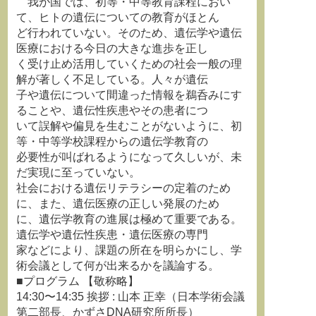
我が国では、初等・中等教育課程におい
て、ヒトの遺伝についての教育がほとん
ど行われていない。そのため、遺伝学や遺伝
医療における今日の大きな進歩を正し
く受け止め活用していくための社会一般の理
解が著しく不足している。人々が遺伝
子や遺伝について間違った情報を鵜呑みにす
ることや、遺伝性疾患やその患者につ
いて誤解や偏見を生むことがないように、初
等・中等学校課程からの遺伝学教育の
必要性が叫ばれるようになって久しいが、未
だ実現に至っていない。
社会における遺伝リテラシーの定着のため
に、また、遺伝医療の正しい発展のため
に、遺伝学教育の進展は極めて重要である。
遺伝学や遺伝性疾患・遺伝医療の専門
家などにより、課題の所在を明らかにし、学
術会議として何が出来るかを議論する。
■プログラム 【敬称略】
14:30〜14:35 挨拶 : 山本 正幸（日本学術会議
第二部長、かずさDNA研究所所長）