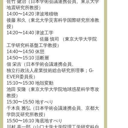
佐竹 健治（日本学術会議連携会員、東京大学
地震研究所教授）
14:00〜14:20 津波堆積物
後藤 和久（東北大学災害科学国際研究所准教
授）
14:20〜14:40 津波工学
佐藤 慎司 （東京大学大学院
工学研究科基盤工学教授）
14:40〜14:50 休憩
14:50〜15:10 活断層
佃 栄吉（日本学術会議連携会員、
独立行政法人産業技術総合研究所理事；G-
EVER委員長）
15:10〜15:30 地殻変動
池田 安隆（東京大学大学院地球惑星科学専攻
教授）
15:30〜15:50 地すべり
千木良 雅弘（日本学術会議連携会員、京都大
学防災研究所教授）
15:50〜16:10 海底地すべり
川村 喜一郎（山口大学大学院理工学研究科自