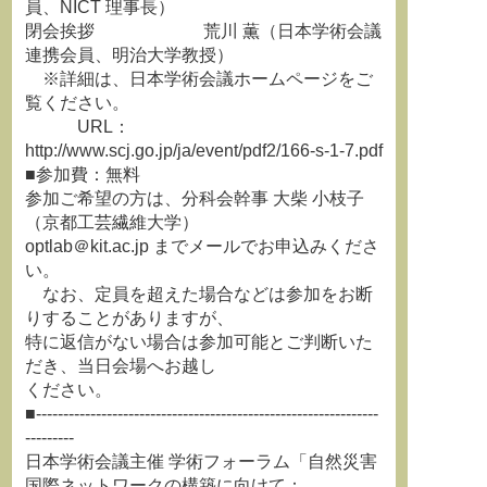
員、NICT 理事長）
閉会挨拶 荒川 薫（日本学術会議
連携会員、明治大学教授）
※詳細は、日本学術会議ホームページをご
覧ください。
URL：
http://www.scj.go.jp/ja/event/pdf2/166-s-1-7.pdf
■参加費：無料
参加ご希望の方は、分科会幹事 大柴 小枝子
（京都工芸繊維大学）
optlab＠kit.ac.jp までメールでお申込みくださ
い。
なお、定員を超えた場合などは参加をお断
りすることがありますが、
特に返信がない場合は参加可能とご判断いた
だき、当日会場へお越し
ください。
■---------------------------------------------------------------
---------
日本学術会議主催 学術フォーラム「自然災害
国際ネットワークの構築に向けて：