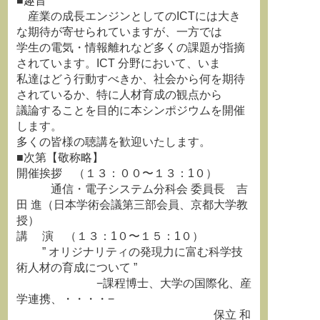
■趣旨
産業の成長エンジンとしてのICTには大き
な期待が寄せられていますが、一方では
学生の電気・情報離れなど多くの課題が指摘
されています。ICT 分野において、いま
私達はどう行動すべきか、社会から何を期待
されているか、特に人材育成の観点から
議論することを目的に本シンポジウムを開催
します。
多くの皆様の聴講を歓迎いたします。
■次第【敬称略】
開催挨拶 （１３：００〜１３：1０）
通信・電子システム分科会 委員長 吉
田 進（日本学術会議第三部会員、京都大学教
授）
講 演 （１３：1０〜１５：1０）
” オリジナリティの発現力に富む科学技
術人材の育成について ”
−課程博士、大学の国際化、産
学連携、・・・・−
保立 和