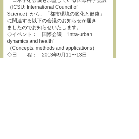
日本学術会議も加盟している国際科学会議
（ICSU: International Council of
Science）から、「都市環境の変化と健康」
に関連する以下の会議のお知らせが届き
ましたのでお知らせいたします。
◇イベント： 国際会議 “Intra-urban
dynamics and health”
（Concepts, methods and applications）
◇日 程： 2013年9月11〜13日
◇開催場所： フランス・パリ（University
Paris Ouest Nanterre la Defense）
◇共催組織： ICSU他多数
◇アブストラクト提出期限： 2013年1月31
日
◇詳 細： 同国際会議のホームページに
てご確認ください：
https://www.etouches.com/eselect/46334
◇ファースト・サーキュラー： 上記ホーム
ページ内に紹介されている以下の
アドレスで
ご確認頂けます：