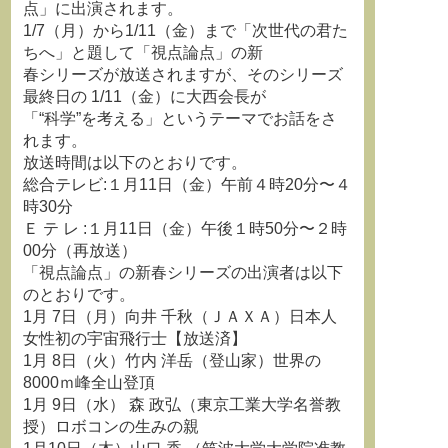
点」に出演されます。
1/7（月）から1/11（金）まで「次世代の君た
ちへ」と題して「視点論点」の新
春シリーズが放送されますが、そのシリーズ
最終日の 1/11（金）に大西会長が
「“科学”を考える」というテーマでお話をさ
れます。
放送時間は以下のとおりです。
総合テレビ:１月11日（金）午前４時20分〜４
時30分
Ｅ テ レ :１月11日（金）午後１時50分〜２時
00分（再放送）
「視点論点」の新春シリーズの出演者は以下
のとおりです。
1月 7日（月）向井 千秋（ＪＡＸＡ）日本人
女性初の宇宙飛行士【放送済】
1月 8日（火）竹内 洋岳（登山家）世界の
8000ｍ峰全山登頂
1月 9日（水） 森 政弘（東京工業大学名誉教
授）ロボコンの生みの親