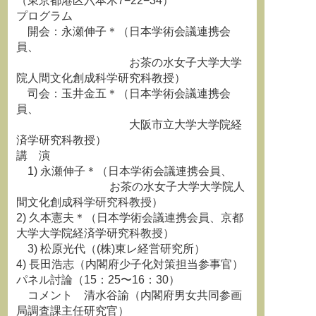
（東京都港区六本木7−22−34）
プログラム
開会：永瀬伸子＊（日本学術会議連携会
員、
お茶の水女子大学大学
院人間文化創成科学研究科教授）
司会：玉井金五＊（日本学術会議連携会
員、
大阪市立大学大学院経
済学研究科教授）
講 演
1) 永瀬伸子＊（日本学術会議連携会員、
お茶の水女子大学大学院人
間文化創成科学研究科教授）
2) 久本憲夫＊（日本学術会議連携会員、京都
大学大学院経済学研究科教授）
3) 松原光代（(株)東レ経営研究所）
4) 長田浩志（内閣府少子化対策担当参事官）
パネル討論（15：25〜16：30）
コメント 清水谷諭（内閣府男女共同参画
局調査課主任研究官）