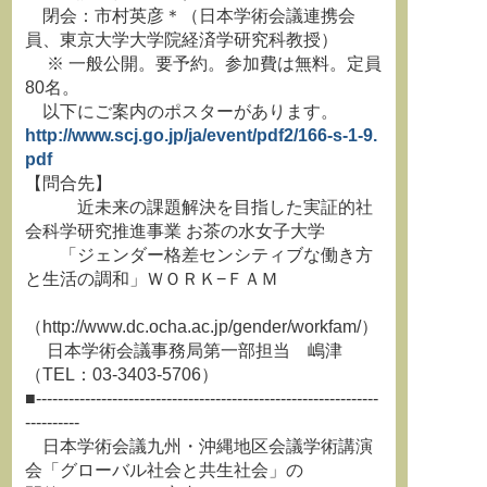
閉会：市村英彦＊（日本学術会議連携会
員、東京大学大学院経済学研究科教授）
※ 一般公開。要予約。参加費は無料。定員
80名。
以下にご案内のポスターがあります。
http://www.scj.go.jp/ja/event/pdf2/166-s-1-9.
pdf
【問合先】
近未来の課題解決を目指した実証的社
会科学研究推進事業 お茶の水女子大学
「ジェンダー格差センシティブな働き方
と生活の調和」ＷＯＲＫ−ＦＡＭ
（http://www.dc.ocha.ac.jp/gender/workfam/）
日本学術会議事務局第一部担当 嶋津
（TEL：03-3403-5706）
■---------------------------------------------------------------
----------
日本学術会議九州・沖縄地区会議学術講演
会「グローバル社会と共生社会」の