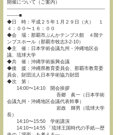
開催について（ご案内）
-----------------------------------------------------------------
--------■
◆日 時：平成２５年１月２９日（火） １
４：００〜１６：００
◆会 場：那覇市ぶんかテンブス館 ４階テ
ンブスホール（那覇市牧志3-2-10）
◆主 催：日本学術会議九州・沖縄地区会
議、琉球大学
◆共 催：沖縄学術振興会議
◆後 援：沖縄県教育委員会、那覇市教育委
員会、財団法人日本学術協力財団
◆次 第：
14:00〜14:10 開会挨拶
吾郷 眞一（日本学術
会議九州・沖縄地区会議代表幹事）
岩政 輝男（琉球大学
長）
14:10〜15:50 学術講演
14:10〜14:55 「琉球王国時代の手紙―歴
史の「場面」を考える―」