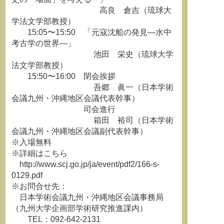
高良 倉吉（琉球大
学法文学部教授）
15:05〜15:50 「元寇沈船の発見―水中
考古学の世界―」
池田 栄史（琉球大学
法文学部教授）
15:50〜16:00 閉会挨拶
吾郷 眞一（日本学術
会議九州・沖縄地区会議代表幹事）
司会進行
箱田 裕司（日本学術
会議九州・沖縄地区会議副代表幹事）
※入場無料
※詳細はこちら
http://www.scj.go.jp/ja/event/pdf2/166-s-
0129.pdf
※お問合せ先：
日本学術会議九州・沖縄地区会議事務局
（九州大学企画部学術研究推進課内）
TEL：092‐642‐2131