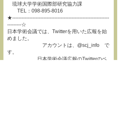
琉球大学学術国際部研究協力課
TEL：098‐895‐8016
★--------------------------------------------------------------
---------☆
日本学術会議では、Twitterを用いた広報を始
めました。
アカウントは、@scj_info で
す。
日本学術会議広報のTwitterのペ
ージはこちらから
http://twitter.com/scj_info
☆--------------------------------------------------------------
---------★
**********************************************************************
学術情報誌『学術の動向』最新
号はこちらから
http://www.h4.dion.ne.jp/~jssf/text/do
ukousp/index.html
**********************************************************************
===============================================