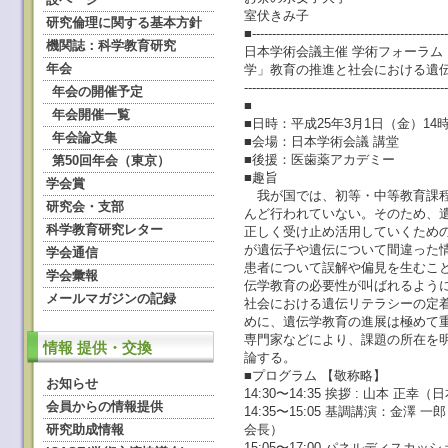
室伏きみ子
研究倫理に関する基本方針
■-------------------------------------------------
機関誌：科学教育研究
日本学術会議主催 学術フォーラ
年会
学」教育の推進と社会における遺
--------------------------------------------------
年会の開催予定
■
年会開催一覧
■日時：平成25年3月1日（金）14時
年会論文集
■会場：日本学術会議 講堂
■後援：医歯薬アカデミー
第50回年会（東京）
■趣旨
学会賞
我が国では、初等・中等教育課程
研究会・支部
んど行われていない。そのため、
科学教育研究レター
正しく受け止め活用していくため
が遺伝子や遺伝について間違った
学会通信
患者について誤解や偏見を生むこ
学会彙報
伝学教育の必要性が叫ばれるよう
メールマガジンの記録
社会における遺伝リテラシーの定
めに、遺伝学教育の進展は極めて
専門家などにより、課題の所在を
情報 提供・交換
論する。
■プログラム 【敬称略】
お知らせ
14:30〜14:35 挨拶 : 山本
会員からの情報提供
14:35〜15:05 基調講演：金
研究助成情報
会長）
15:05〜17:00 パネルディスカッ