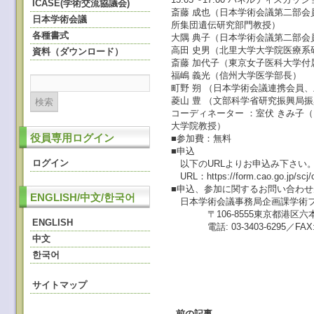
ICASE(学術交流協議会)
斎藤 成也（日本学術会議第二部
日本学術会議
所集団遺伝研究部門教授）
各種書式
大隅 典子（日本学術会議第二部
高田 史男（北里大学大学院医療系
資料（ダウンロード）
斎藤 加代子（東京女子医科大学付
福嶋 義光（信州大学医学部長）
町野 朔 （日本学術会議連携会員
菱山 豊 （文部科学省研究振興局
コーディネーター ：室伏 きみ子
大学院教授）
役員専用ログイン
■参加費：無料
■申込
ログイン
以下のURLよりお申込み下さい
URL：https://form.cao.go.jp/scj/o
■申込、参加に関するお問い合わせ
ENGLISH/中文/한국어
日本学術会議事務局企画課学術
〒106-8555東京都港区六本木7
ENGLISH
電話: 03-3403-6295／FAX: 03
中文
한국어
サイトマップ
←
前の記事