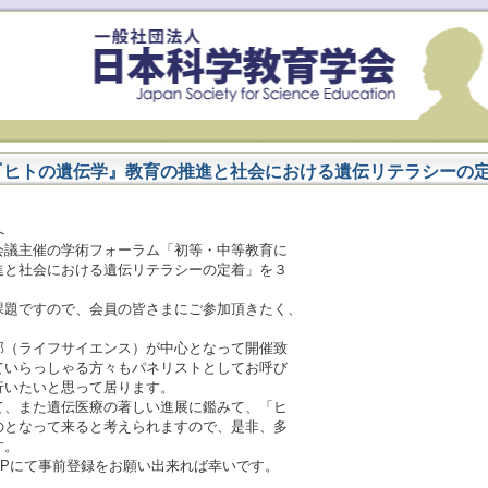
『ヒトの遺伝学』教育の推進と社会における遺伝リテラシーの
へ
会議主催の学術フォーラム「初等・中等教育に
進と社会における遺伝リテラシーの定着」を３
課題ですので、会員の皆さまにご参加頂きたく、
部（ライフサイエンス）が中心となって開催致
ていらっしゃる方々もパネリストとしてお呼び
行いたいと思って居ります。
て、また遺伝医療の著しい進展に鑑みて、「ヒ
のとなって来ると考えられますので、是非、多
す。
HPにて事前登録をお願い出来れば幸いです。