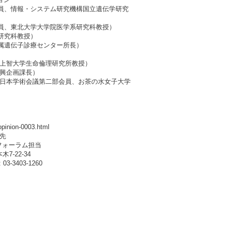
会員、情報・システム研究機構国立遺伝学研究
会員、東北大学大学院医学系研究科教授）
研究科教授）
属遺伝子診療センター所長）
、上智大学生命倫理研究所教授）
振興企画課長）
（日本学術会議第二部会員、お茶の水女子大学
。
pinion-0003.html
先
フォーラム担当
-22-34
-3403-1260