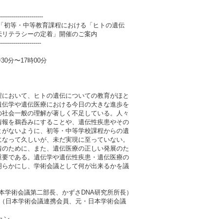
----------------------
ム「初等・中等教育課程における「ヒトの遺伝
伝リテラシーの定着」開催のご案内
----------------------
30分〜17時00分
において、ヒトの遺伝についての教育がほと
遺伝学や遺伝医療における今日の大きな進歩を
の社会一般の理解が著しく不足している。人々
情報を鵜呑みにすることや、遺伝性疾患やその
とがないように、初等・中等学校課程からの遺
になって久しいが、未だ実現に至っていない。
着のために、また、遺伝医療の正しい発展のた
重要である。遺伝学や遺伝性疾患・遺伝医療の
明らかにし、学術会議として何が出来るかを議
 正幸（日本学術会議第二部長、かずさDNA研究所所長）
澤 一郎（日本学術会議連携会員、元・日本学術会議
ション