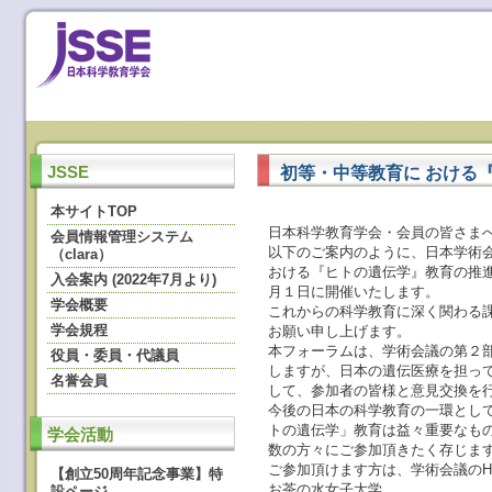
初等・中等教育に おける
JSSE
本サイトTOP
日本科学教育学会・会員の皆さま
会員情報管理システム
以下のご案内のように、日本学術
（clara）
おける『ヒトの遺伝学』教育の推
入会案内 (2022年7月より)
月１日に開催いたします。
学会概要
これからの科学教育に深く関わる
学会規程
お願い申し上げます。
本フォーラムは、学術会議の第２
役員・委員・代議員
しますが、日本の遺伝医療を担っ
名誉会員
して、参加者の皆様と意見交換を
今後の日本の科学教育の一環とし
トの遺伝学」教育は益々重要なも
学会活動
数の方々にご参加頂きたく存じま
ご参加頂けます方は、学術会議の
【創立50周年記念事業】特
お茶の水女子大学
設ページ