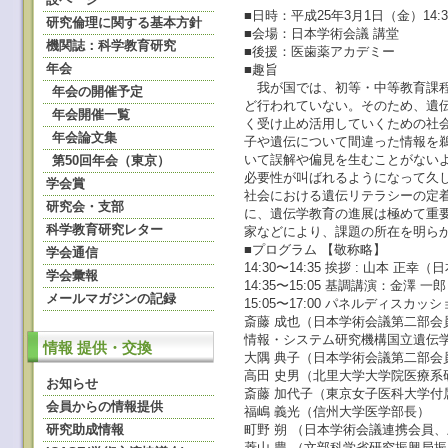
■日時：平成25年3月1日（金）14:30
研究倫理に関する基本方針
■会場：日本学術会議 講堂
機関誌：科学教育研究
■後援：医歯薬アカデミー
年会
■趣旨
我が国では、初等・中等教育課程
年会の開催予定
ど行われていない。そのため、遺
年会開催一覧
く受け止め活用していくための社
年会論文集
子や遺伝について間違った情報を
いて誤解や偏見を生むことがない
第50回年会（東京）
必要性が叫ばれるようになって久
学会賞
社会における遺伝リテラシーの定
研究会・支部
に、遺伝学教育の進展は極めて重
科学教育研究レター
家などにより、課題の所在を明ら
■プログラム 【敬称略】
学会通信
14:30〜14:35 挨拶 : 山本
学会彙報
14:35〜15:05 基調講演：金
メールマガジンの記録
15:05〜17:00 パネルディスカッ
斎藤 成也（日本学術会議第二部会
情報・システム研究機構国立遺伝
情報 提供・交換
大隅 典子（日本学術会議第二部
高田 史男（北里大学大学院医療系
お知らせ
斎藤 加代子（東京女子医科大学付
会員からの情報提供
福嶋 義光（信州大学医学部長）
研究助成情報
町野 朔 （日本学術会議連携会員
菱山 豊 （文部科学省研究振興局