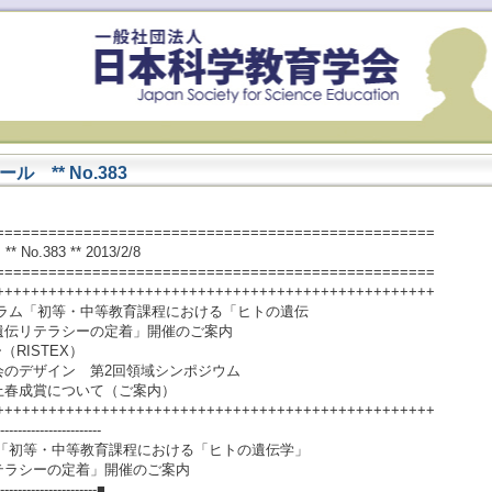
 ** No.383
==================================================
.383 ** 2013/2/8
==================================================
++++++++++++++++++++++++++++++++++++++++++++++++++
ーラム「初等・中等教育課程における「ヒトの遺伝
伝リテラシーの定着」開催のご案内
RISTEX）
会のデザイン 第2回領域シンポジウム
上春成賞について（ご案内）
++++++++++++++++++++++++++++++++++++++++++++++++++
-----------------------
ム「初等・中等教育課程における「ヒトの遺伝学」
テラシーの定着」開催のご案内
-----------------------■