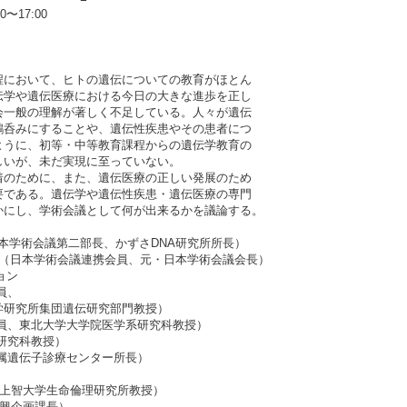
〜17:00
において、ヒトの遺伝についての教育がほとん
伝学や遺伝医療における今日の大きな進歩を正し
会一般の理解が著しく不足している。人々が遺伝
鵜呑みにすることや、遺伝性疾患やその患者につ
ように、初等・中等教育課程からの遺伝学教育の
しいが、未だ実現に至っていない。
着のために、また、遺伝医療の正しい発展のため
要である。遺伝学や遺伝性疾患・遺伝医療の専門
かにし、学術会議として何が出来るかを議論する。
 正幸（日本学術会議第二部長、かずさDNA研究所所長）
澤 一郎（日本学術会議連携会員、元・日本学術会議会長）
ション
員、
学研究所集団遺伝研究部門教授）
会員、東北大学大学院医学系研究科教授）
研究科教授）
属遺伝子診療センター所長）
、上智大学生命倫理研究所教授）
振興企画課長）