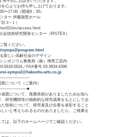
 周平氏にお話をいただきます。
加を心よりお待ち申し上げております。
00〜17:00（開場9：30）
センター 伊藤謝恩ホール
３−１）
01/iirc/access.html
）社会技術研究開発センター（RISTEX）
をご覧ください。
ent/sympo2/program.html
創る新しい高齢社会のデザイン
ム事務局（株）博秀工芸内
／FAX番号 03-3834-4390
orei-sympo2@hakushu-arts.co.jp
------------------------
成賞について（ご案内）
-----------------------■
成賞について、推薦依頼がありましたためお知ら
学、研究機関等の独創的な研究成果をもとにして企
れた技術について、研究者及び企業を表彰すること
わしいと考えられるものがありましたら、ご推薦を
ては、以下のホームページでご確認ください。
-------------------------☆