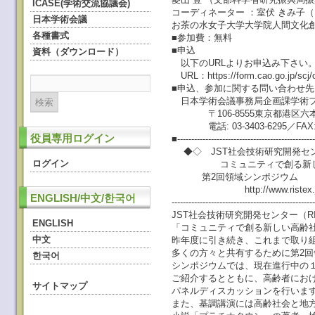
ICASE(学術交流協議会)
コーディネーター ：室伏 きみ子
日本学術会議
お茶の水女子大学大学院人間文化
各種書式
■参加費：無料
■申込
資料（ダウンロード）
以下のURLよりお申込み下さい
URL：https://form.cao.go.jp/scj/o
■申込、参加に関する問い合わせ先
日本学術会議事務局企画課学術
〒106-8555東京都港区六本木7
電話: 03-3403-6295／FAX: 03
役員専用ログイン
■-------------------------------------------------
◆◇ JST社会技術研究開発センタ
ログイン
コミュニティで創る新しい
第2回領域シン
http://www.ristex.jp/kore
ENGLISH/中文/한국어
--------------------------------------------------
JST社会技術研究開発センター（RI
ENGLISH
「コミュニティで創る新しい高齢
中文
昨年度に引き続き、これまで取り
多くの方々と共有するために第2
한국어
シンポジウムでは、現在進行中の
ご紹介するとともに、高齢者にお
サイトマップ
パネルディスカッションを行いま
また、基調講演には高齢社会と地