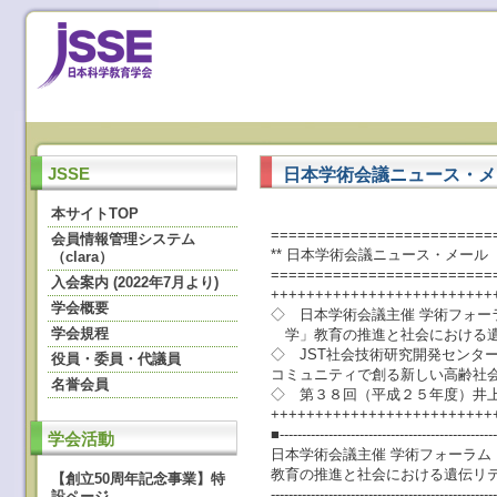
日本学術会議ニュース・メール
JSSE
本サイトTOP
=========================
会員情報管理システム
** 日本学術会議ニュース・メール ** No
（clara）
=========================
入会案内 (2022年7月より)
+++++++++++++++++++++++++
学会概要
◇ 日本学術会議主催 学術フォ
学会規程
学」教育の推進と社会における遺
◇ JST社会技術研究開発センター（
役員・委員・代議員
コミュニティで創る新しい高齢社
名誉会員
◇ 第３８回（平成２５年度）井
+++++++++++++++++++++++++
■-------------------------------------------------
学会活動
日本学術会議主催 学術フォーラ
教育の推進と社会における遺伝リ
【創立50周年記念事業】特
--------------------------------------------------
設ページ