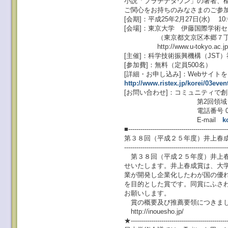
小説「プラチナタウン」の著者、楡
ご関心をお持ちのみなさまのご参
[会期]：平成25年2月27日(水) 10:
[会場]：東京大学 伊藤国際学術
（東京都文京区本郷７丁目
http://www.u-tokyo.ac.jp/ext
[主催]：科学技術振興機構（JST
[参加費]：無料（定員500名）
[詳細・お申し込み]：Webサイト
http://www.ristex.jp/korei/03ev
[お問い合わせ]：コミュニティで
第2回領域シンポジウ
電話番号 03-5818-5916
E-mail
k
■-------------------------------------------------
第３８回（平成２５年度）井上春
--------------------------------------------------
第３８回（平成２５年度）井上春
せいたします。井上春成賞は、大
業が開発し企業化したわが国の優
を目的とした賞です。同賞にふさ
お願いします。
賞の概要及び推薦要領につきまし
http://inouesho.jp/
★----------------------------------------------