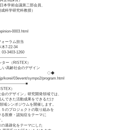
（日本学術会議第二部会員、
創成科学研究科教授）
。
pinion-0003.html
フォーラム担当
-22-34
-3403-1260
-----------------------
ー（RISTEX）
高齢社会のデザイン
ポジウム ◇◆
i/03event/sympo2/program.html
-----------------------■
STEX）
社会のデザイン」研究開発領域では、
組んできた活動成果をできるだけ
回領域シンポジウムを開催します。
１５のプロジェクトの取り組みを
ける医療・認知症をテーマに
す。
方の過疎化をテーマにした