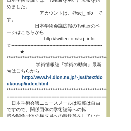
日本学術会議では、Twitterを用いた広報を始
めました。
アカウントは、@scj_info で
す。
日本学術会議広報のTwitterのペ
ージはこちらから
http://twitter.com/scj_info
☆--------------------------------------------------------------
---------★
**********************************************************************
学術情報誌『学術の動向』最新
号はこちらから
http://www.h4.dion.ne.jp/~jssf/text/do
ukousp/index.html
**********************************************************************
===============================================
日本学術会議ニュースメールは転載は自由
ですので、関係団体の学術誌等への転
載や関係団体の構成員への転送等をしていた
だき、より多くの方にお読みいただけ
るようにお取り計らいください。