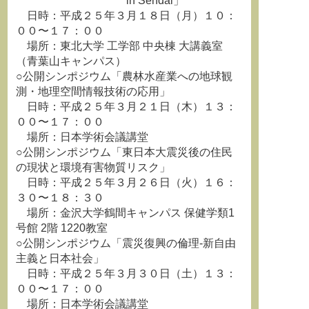
in Sendai」
日時：平成２５年３月１８日（月）１０：
００〜１７：００
場所：東北大学 工学部 中央棟 大講義室
（青葉山キャンパス）
○公開シンポジウム「農林水産業への地球観
測・地理空間情報技術の応用」
日時：平成２５年３月２１日（木）１３：
００〜１７：００
場所：日本学術会議講堂
○公開シンポジウム「東日本大震災後の住民
の現状と環境有害物質リスク」
日時：平成２５年３月２６日（火）１６：
３０〜１８：３０
場所：金沢大学鶴間キャンパス 保健学類1
号館 2階 1220教室
○公開シンポジウム「震災復興の倫理‐新自由
主義と日本社会」
日時：平成２５年３月３０日（土）１３：
００〜１７：００
場所：日本学術会議講堂