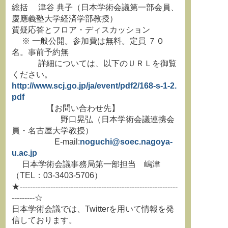
総括 津谷 典子（日本学術会議第一部会員、
慶應義塾大学経済学部教授）
質疑応答とフロア・ディスカッション
※ 一般公開。参加費は無料。定員 ７０
名。事前予約無
詳細については、以下のＵＲＬを御覧
ください。
http://www.scj.go.jp/ja/event/pdf2/168-s-1-2.
pdf
【お問い合わせ先】
野口晃弘（日本学術会議連携会
員・名古屋大学教授）
E-mail:
noguchi@soec.nagoya-
u.ac.jp
日本学術会議事務局第一部担当 嶋津
（TEL：03-3403-5706）
★--------------------------------------------------------------
---------☆
日本学術会議では、Twitterを用いて情報を発
信しております。