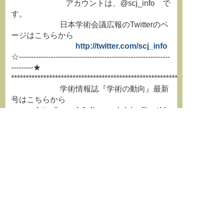
アカウントは、@scj_info で
す。
日本学術会議広報のTwitterのペ
ージはこちらから
http://twitter.com/scj_info
☆--------------------------------------------------------------
---------★
**********************************************************************
学術情報誌『学術の動向』最新
号はこちらから
http://www.h4.dion.ne.jp/~jssf/text/do
ukousp/index.html
**********************************************************************
===============================================
日本学術会議ニュースメールは転載は自由
ですので、関係団体の学術誌等への転
載や関係団体の構成員への転送等をしていた
だき、より多くの方にお読みいただけ
るようにお取り計らいください。
===============================================
発行：日本学術会議事務局