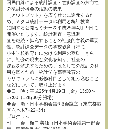
国民目線による統計調査・意識調査の方向性
の検討分科会の活動の成果
（アウトプット）を広く社会に還元するた
め、ミクロ統計データの利用と統計教育
に関する公開セミナーを平成25年4月19日に
開催いたします。統計調査・意識調
査を継続・拡充することの社会的意義の重要
性、統計調査データの学校教育（特に
小中学校教育）における利用の奨励、さら
に、社会の現実と変化を知り、社会の
課題を解決するための手段としての統計の利
用を図るため、統計学を高等教育の
カリキュラムに必修科目として組み込むこと
などについて、取り上げます。
◆日 時：平成25年4月19日（金）13:00〜
17:00（12時30分開場）
◆会 場：日本学術会議6階会議室（東京都港
区六本木7−22−34）
プログラム
司 会 樋口 美雄（日本学術会議第一部会