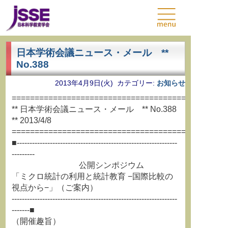
日本学術会議ニュース・メール **
No.388
2013年4月9日(火) カテゴリー:
お知らせ
===============================================
** 日本学術会議ニュース・メール ** No.388
** 2013/4/8
===============================================
■---------------------------------------------------------------
---------
公開シンポジウム
「ミクロ統計の利用と統計教育 −国際比較の
視点から−」（ご案内）
-----------------------------------------------------------------
-------■
（開催趣旨）