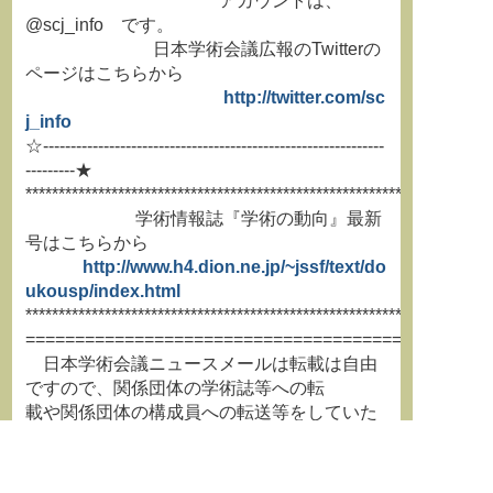
アカウントは、
@scj_info です。
日本学術会議広報のTwitterの
ページはこちらから
http://twitter.com/sc
j_info
☆--------------------------------------------------------------
---------★
**********************************************************************
学術情報誌『学術の動向』最新
号はこちらから
http://www.h4.dion.ne.jp/~jssf/text/do
ukousp/index.html
**********************************************************************
===============================================
日本学術会議ニュースメールは転載は自由
ですので、関係団体の学術誌等への転
載や関係団体の構成員への転送等をしていた
だき、より多くの方にお読みいただけ
るようにお取り計らいください。
===============================================