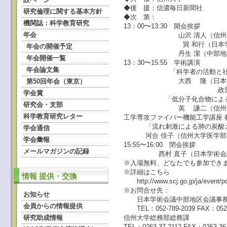
◆後 援：信濃毎日新聞社
研究倫理に関する基本方針
◆次 第：
機関誌：科学教育研究
13：00〜13:30 開会挨拶
年会
山沢 清人（信州大
巽 和行（日本学術会議
年会の開催予定
丹生 潔（中部地区科学
年会開催一覧
13：30〜15:55 学術講演
年会論文集
「科学者の活動と社
大西 隆（日本学術会議
第50回年会（東京）
政策・メディア研
学会賞
「低分子化合物によるゲル化
研究会・支部
英 謙二（信州大学大学院
科学教育研究レター
工学専攻ファイバー機能工学講座 
「流れ刺激による肺の炭酸ガス
学会通信
河合 佳子（信州大学医学部医
学会彙報
15:55〜16:00 閉会挨拶
メールマガジンの記録
西村 直子（日本学術会議連
※入場無料、どなたでも参加でき
※詳細はこちら
情報 提供・交換
http://www.scj.go.jp/ja/event/pd
※お問合せ先：
お知らせ
日本学術会議中部地区会議事務
会員からの情報提供
TEL：052-789-2039 FAX：052-
研究助成情報
信州大学総務部総務課
TEL：0263-37-2112 FAX：0263-36