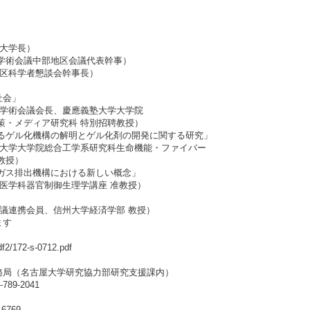
学長）
中部地区会議代表幹事）
者懇談会幹事長）
会」
会長、慶應義塾大学大学院
究科 特別招聘教授）
機構の解明とゲル化剤の開発に関する研究」
総合工学系研究科生命機能・ファイバー
教授）
排出機構における新しい概念」
学科器官制御生理学講座 准教授）
携会員、信州大学経済学部 教授）
ます
f2/172-s-0712.pdf
局（名古屋大学研究協力部研究支援課内）
789-2041
-6769