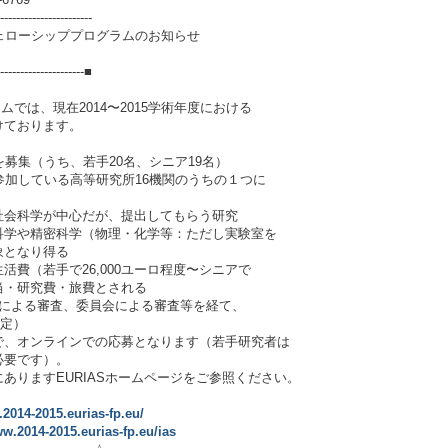
-----------------------
フェローシッププログラムのお知らせ
】
----------------------■
ムでは、現在2014〜2015学術年度における
けております。
募集（うち、若手20名、シニア19名）
加している高等研究所16機関のうちの１つに
会科学が中心だが、提出してもらう研究
学や精密科学（物理・化学等：ただし実験室を
となり得る
費（若手で26,000ユーロ程度〜シニアで
当・研究費・旅費とされる
による審査、委員会による審査等を経て、
予定）
、オンラインでの応募となります（若手研究者は
必要です）。
りますEURIASホームページをご参照ください。
.2014-2015.eurias-fp.eu/
ww.2014-2015.eurias-fp.eu/ias