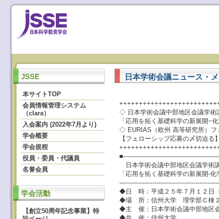
日本学術会議ニュース・メール
JSSE
本サイトTOP
+++++++++++++++++++++++++
会員情報管理システム
◇ 日本学術会議中部地区会議学術
（clara）
「応用を拓く基礎科学の新展開−化
入会案内 (2022年7月より)
◇ EURIAS（欧州 高等研究所
学会概要
【フェローシップ応募の〆切迫る
学会規程
+++++++++++++++++++++++++
■-------------------------------------------------
役員・委員・代議員
日本学術会議中部地区会議学術
名誉会員
「応用を拓く基礎科学の新展開‐化
--------------------------------------------------
◆日 時：平成２５年７月１２日
学会活動
◆場 所：信州大学 理学部Ｃ棟２
◆主 催：日本学術会議中部地区
【創立50周年記念事業】特
◆共 催：信州大学
設ページ