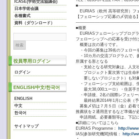
ICASE(学術交流協議会)
■-------------------------------------------------
日本学術会議
EURIAS（欧州 高等研究所）
各種書式
【フェローシップ応募の〆切迫る
--------------------------------------------------
資料（ダウンロード）
■概要
EURIASフェローシッププログラ
フェローシップへの応募を受け付
概要は次の通りです。
・今回の募集は39名のフェローを
・10カ月の交流プログラムで、参
役員専用ログイン
所属する形となる
・支給となる研究対象は、人文社
ログイン
プロジェクト案次第では生命科
要しないプロジェクト）も対象
・フェローシップ支給範囲は、生活
ENGLISH/中文/한국어
最大38,000ユーロ）・住居手
・申請後、2名の国際レフェリー
ENGLISH
最終結果2014年1月に公表（
中文
募集〆切は７月５日（金）必着で
推薦状を２通用意するなど準備が
한국어
申請用紙、必要書類等は、下記にあ
■詳細についてはこちら
サイトマップ
EURIAS Programme：
http://www
IAS(参加研究機関)情報：
http://w