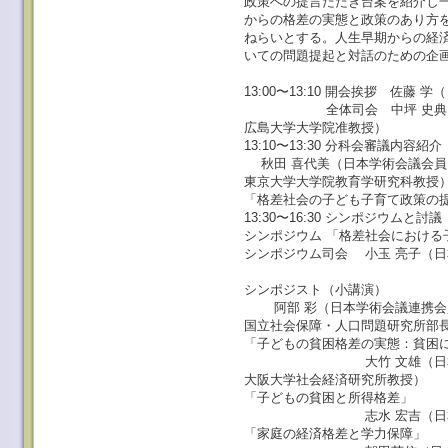
政策への提言たたき台案を紹介し
からの格差の実態と政策のあり方
ねらいとする。人生早期からの経
いての問題提起と対話のための企
次 
13:00〜13:10 開会挨拶 佐
全体司会 中坪 史典（日
広島大学大学院准教授）
13:10〜13:30 分科会審議内容紹介
秋田 喜代美（日本学術会議会員
東京大学大学院教育学研究科教授
「格差社会の子ども子育て政策の
13:30〜16:30 シンポジウムと討議
シンポジウム 「格差社会における
シンポジウム司会 小玉 亮子（
お茶の水女子大
シンポジスト（小講演）
阿部 彩（日本学術会議連携会
国立社会保障・人口問題研究所部
「子どもの貧困格差の実態：貧困
大竹 文雄（日本学術
大阪大学社会経済研究所教授）
「子どもの貧困と所得格差」
志水 宏吉（日本学術会
「家庭の経済格差と学力保障」