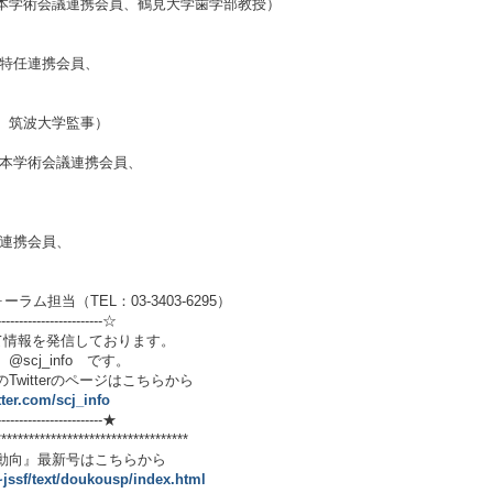
連携会員、鶴見大学歯学部教授）
」
任連携会員、
、筑波大学監事）
会議連携会員、
）
連携会員、
担当（TEL：03-3403-6295）
-------------------------☆
用いて情報を発信しております。
info です。
terのページはこちらから
itter.com/scj_info
-------------------------★
***********************************
最新号はこちらから
~jssf/text/doukousp/index.html