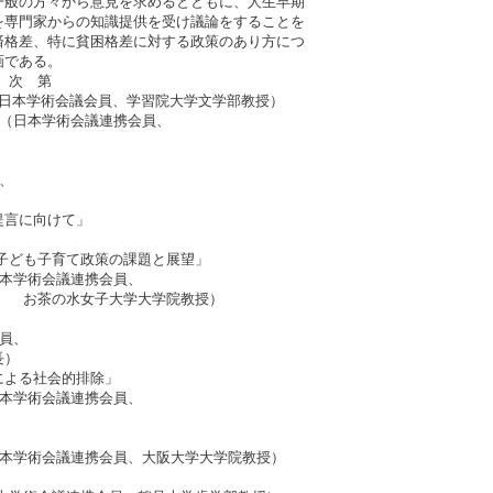
一般の方々から意見を求めるとともに、人生早期
を専門家からの知識提供を受け議論をすることを
済格差、特に貧困格差に対する政策のあり方につ
画である。
第
藤 学（日本学術会議会員、学習院大学文学部教授）
本学術会議連携会員、
、
）
提言に向けて」
子ども子育て政策の課題と展望」
日本学術会議連携会員、
学大学院教授）
員、
長）
による社会的排除」
会議連携会員、
議連携会員、大阪大学大学院教授）