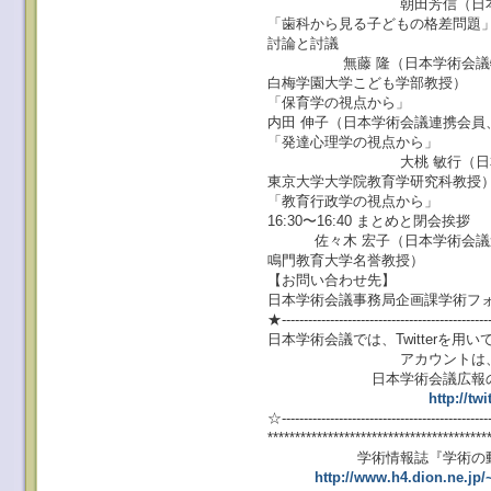
朝田芳信（日本学術会議
「歯科から見る子どもの格差問題
討論と討議
無藤 隆（日本学術会議特
白梅学園大学こども学部教授）
「保育学の視点から」
内田 伸子（日本学術会議連携会員
「発達心理学の視点から」
大桃 敏行（日本学術
東京大学大学院教育学研究科教授
「教育行政学の視点から」
16:30〜16:40 まとめと閉会挨拶
佐々木 宏子（日本学術会議
鳴門教育大学名誉教授）
【お問い合わせ先】
日本学術会議事務局企画課学術フォーラム
★----------------------------------------------
日本学術会議では、Twitterを
アカウントは、@scj_
日本学術会議広報のTwit
http://tw
☆----------------------------------------------
****************************************
学術情報誌『学術の動向』
http://www.h4.dion.ne.jp/