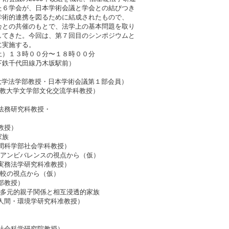
６学会が、日本学術会議と学会との結びつき
術的連携を図るために結成されたもので、
との共催のもとで、法学上の基本問題を取り
てきた。今回は、第７回目のシンポジウムと
に実施する。
土）１３時００分〜１８時００分
下鉄千代田線乃木坂駅前）
川大学法学部教授・日本学術会議第１部会員）
ト教大学文学部文化交流学科教授）
法務研究科教授・
教授）
家族
間科学部社会学科教授）
間アンビバレンスの視点から（仮）
実務法学研究科准教授）
比較の視点から（仮）
部教授）
─多元的親子関係と相互浸透的家族
人間・環境学研究科准教授）
社会科学研究院教授）