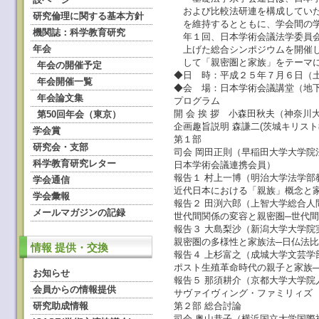
および比較法研連を構成していた
研究倫理に関する基本方針
を維持するとともに、学会間の学
機関誌：科学教育研究
年１回、日本学術会議法学委員会
年会
上げた総合シンポジウムを開催し
して「親密圏と家族」をテーマ
年会の開催予定
◆日 時：平成２５年７月６日（
年会開催一覧
◆会 場：日本学術会議講堂（地
年会論文集
プログラム
開 会 挨 拶 小森田秋夫（神奈
第50回年会（東京）
企画趣旨説明 森謙二(茨城キリス
学会賞
第１部
研究会・支部
司会 岡田正則（早稲田大学大学院
科学教育研究レター
日本学術会議連携会員）
報告１ 村上一博（明治大学法学部
学会通信
近代日本における「親族」概念と
学会彙報
報告２ 田渕六郎（上智大学総合人
メールマガジンの記録
世代間関係の変容と親密圏─世代
報告３ 大島梨沙（新潟大学大学院
親密圏の多様性と家族法─日仏法
情報 提供・交換
報告４ 上杉富之（成城大学文芸学
ポスト生殖革命時代の親子と家族
お知らせ
報告５ 那須耕介（京都大学大学院
会員からの情報提供
サヴァイヴィング・ファミリィズ
研究助成情報
第２部 総合討論
司会 奥山恭子（横浜国立大学国際