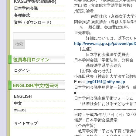
ICASE(学術交流協議会)
本山 敦（立命館大学法学部教授）
日本学術会議
指定討論者
各種書式
南野佳代（京都女子大学法
閉会挨拶 廣渡清吾（専修大学法
資料（ダウンロード）
※ 一般公開。参加費は無料。
※先着順。
詳細については、以下のＵＲ
http://www.scj.go.jp/ja/event/pdf
【主催】
日本学術会議法学委員会
役員専用ログイン
日本学術会議「学術法制」分科会
基礎法学系学会連合
ログイン
【お問い合わせ先】
小森田秋夫（神奈川大学法学部教
E-mail:
jcg01151@nifty.ne.jp
ENGLISH/中文/한국어
日本学術会議事務局第一部担当 嶋津（T
■-------------------------------------------------
ENGLISH
日本学術会議主催学術フォーラム
中文
「格差社会における子ども子育て
--------------------------------------------------
한국어
日時：平成25年7月7日（日）13:00〜
場所：日本学術会議講堂
サイトマップ
（企画主旨）
教育学分野「子ども子育て環境の