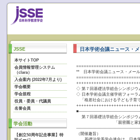
日本学術会議ニュース・メール
JSSE
本サイトTOP
=========================
会員情報管理システム
** 日本学術会議ニュース・メール ** 
（clara）
=========================
入会案内 (2022年7月より)
+++++++++++++++++++++++++
学会概要
◇ 第７回基礎法学総合シンポジウ
学会規程
◇ 日本学術会議主催学術フォーラ
「格差社会における子ども子育て
役員・委員・代議員
+++++++++++++++++++++++++
名誉会員
■-------------------------------------------------
第７回基礎法学総合シンポジウ
「親密圏と家族」の開
学会活動
--------------------------------------------------
（開催趣旨）
【創立50周年記念事業】特
基礎法学系学会連合は、日本学術
設ページ