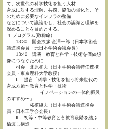
て、次世代の科学技術を担う人材
育成に対する理解、共感、協働の強化と、そ
のために必要なインフラの整備
などについて議論をし、社会の認識と理解を
深めることを目的とする。
４ プログラム(敬称略)
13:30 開会挨拶 金澤一郎（日本学術会
議連携会員・元日本学術会議会長）
13:40 講演 教育と科学・技術を価値想
像につなぐために
司会 北原和夫（日本学術会議特任連携
会員・東京理科大学教授）
I. 提言「科学・技術を担う将来世代の
育成方策〜教育と科学・技術
イノベーションの一体的振興
のすすめ〜」
柘植綾夫（日本学術会議連携会
員・日本工学会会長）
II． 初等・中等教育と各教育段階を結ぶ
橋渡し構造