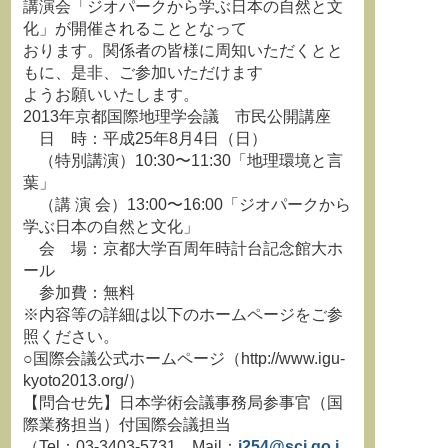
講演会「ジオパークから学ぶ日本の自然と文
化」が開催されることとなって
おります。関係者の皆様に周知いただくとと
もに、是非、ご参加いただけます
ようお願いいたします。
2013年京都国際地理学会議 市民公開講座
日 時：平成25年8月4日（日）
（特別講演）10:30〜11:30「地理環境と言
葉」
（講 演 会）13:00〜16:00「ジオパークから
学ぶ日本の自然と文化」
会 場：京都大学百周年時計台記念館大ホ
ール
参加費：無料
※内容等の詳細は以下のホームページをご参
照ください。
○国際会議公式ホームページ（http://www.igu-
kyoto2013.org/）
【問合せ先】日本学術会議事務局参事官（国
際業務担当）付国際会議担当
（Tel：03-3403-5731、Mail：
i254@scj.go.j