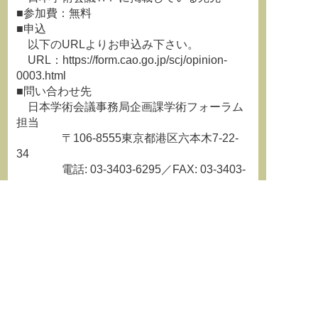
■参加費：無料
■申込
以下のURLよりお申込み下さい。
URL：https://form.cao.go.jp/scj/opinion-
0003.html
■問い合わせ先
日本学術会議事務局企画課学術フォーラム
担当
〒106-8555東京都港区六本木7-22-
34
電話: 03-3403-6295／FAX: 03-3403-
1260
★--------------------------------------------------------------
-----☆
日本学術会議では、Twitterを用いて情報を発
信しております。
アカウントは、@scj_info
です。
日本学術会議広報のTwitterのペー
ジはこちらから