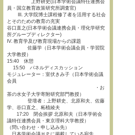
上野耕史(日本学術会議特任連携会
員・国立教育政策研究所調査官)
III. 大学院博士課程修了者を活用する社会
とそのための教育の充実
谷口直之(日本学術会議連携会員・理化学研究
所グループディレクター)
IV. 教育学及び教育現場からの課題
佐藤学（日本学術会議会員・学習院
大学教授）
15:40 休憩
15:50 パネルディスカッション
モジュレーター：室伏きみ子（日本学術会議
会員
・お
茶の水女子大学寄附研究部門教授）
登壇者：上野耕史、北原和夫、佐藤
学、谷口直之、柘植綾夫
17:20 閉会挨拶 北原和夫（日本学術会
議特任連携会員・東京理科大学教授）
（問い合わせ・申し込み先）
日本学術会議ＨＰに掲載している宛先