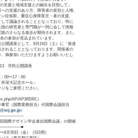
の支援と地域支援との融合を目指して」
害への支援のあり方、障害者の差別と人権、
ウン症候群、重症心身障害児・者の支援、
として議論されることとなっており、特に
上国の研究者と専門職が一同に会して情報
実践のさらなる進歩が期待されます。また、
60名の参加が見込まれています。
公開講座として、8月24日（土）に「発達
催されることとなっております。関係者の
非、御参加いただけますようお願いいたし
13 市民公開講座
】
：00〜17：00
井深大記念ホール」
ージをご参照ください。
index.php/AP/AP3RDRC）
参事官（国際業務担当）付国際会議担当
4@scj.go.jp
）
-------------------
5回国際デザイン学会連合国際会議」の開催
------------------■
〜8月30日（金）［5日間］
パス（東京都江東区）