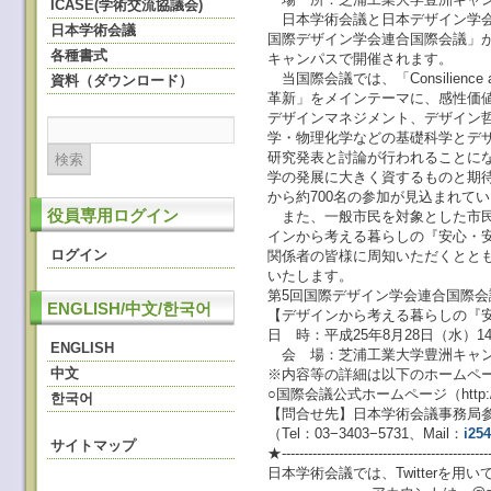
ICASE(学術交流協議会)
日本学術会議と日本デザイン学会
日本学術会議
国際デザイン学会連合国際会議」が
各種書式
キャンパスで開催されます。
当国際会議では、「Consilience and
資料（ダウンロード）
革新」をメインテーマに、感性価
デザインマネジメント、デザイン
学・物理化学などの基礎科学とデ
研究発表と討論が行われることに
学の発展に大きく資するものと期待
から約700名の参加が見込まれて
役員専用ログイン
また、一般市民を対象とした市民
インから考える暮らしの『安心・
ログイン
関係者の皆様に周知いただくとと
いたします。
第5回国際デザイン学会連合国際
ENGLISH/中文/한국어
【デザインから考える暮らしの『
日 時：平成25年8月28日（水）14
ENGLISH
会 場：芝浦工業大学豊洲キャン
中文
※内容等の詳細は以下のホームペ
○国際会議公式ホームページ（http://www
한국어
【問合せ先】日本学術会議事務局
（Tel：03−3403−5731、Mail：
i25
サイトマップ
★----------------------------------------------
日本学術会議では、Twitterを