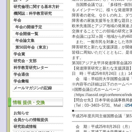
当国際会議では、「多様性−個別
研究倫理に関する基本方針
をメインテーマに、様々な発達障
機関誌：科学教育研究
障害者の老化、ＱＯＬの向上、ダ
年会
障害者の家族支援等を主要な題目
欧米先進国とアジア地域の発展途
年会の開催予定
交換することでこの領域の研究と
年会開催一覧
本会議には32ヵ国・地域から約4
年会論文集
また、一般市民を対象とした市民
障害研究と新たな支援課題」が開
第50回年会（東京）
皆様に周知いただくとともに、是
学会賞
ます。
研究会・支部
第3回アジア太平洋発達障害会議20
科学教育研究レター
【発達障害研究と新たな支援課題
日 時：平成25年8月24日（土）14
学会通信
会 場：早稲田大学国際会議場「
学会彙報
※内容等の詳細は以下のホームペ
メールマガジンの記録
○国際会議公式ホームページ
（https://iassid.org/conference/
【問合せ先】日本学術会議事務局
情報 提供・交換
（Tel：03−3403−5731、Mail：
i25
■-------------------------------------------------
お知らせ
平成25年度共同主催国際会議「第
会員からの情報提供
--------------------------------------------------
研究助成情報
会 期：平成25年8月26日（月）
場 所：芝浦工業大学豊洲キャン