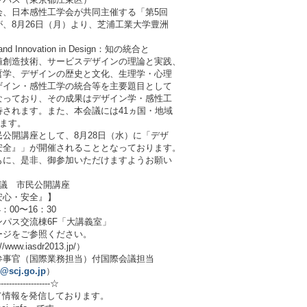
、日本感性工学会が共同主催する「第5回
、8月26日（月）より、芝浦工業大学豊洲
 Innovation in Design：知の統合と
値創造技術、サービスデザインの理論と実践、
哲学、デザインの歴史と文化、生理学・心理
ザイン・感性工学の統合等を主要題目として
なっており、その成果はデザイン学・感性工
されます。また、本会議には41ヵ国・地域
います。
公開講座として、8月28日（水）に「デザ
安全』」が開催されることとなっております。
もに、是非、御参加いただけますようお願い
会議 市民公開講座
安心・安全』】
：00〜16：30
パス交流棟6F「大講義室」
ージをご参照ください。
.iasdr2013.jp/）
参事官（国際業務担当）付国際会議担当
4@scj.go.jp
）
--------------------☆
用いて情報を発信しております。