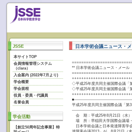
日本学術会議ニュース・メール
JSSE
本サイトTOP
=========================
会員情報管理システム
** 日本学術会議ニュース・メール ** N
（clara）
=========================
入会案内 (2022年7月より)
+++++++++++++++++++++++++
学会概要
◇平成25年度共同主催国際会議「第
学会規程
◇平成25年度共同主催国際会議「
+++++++++++++++++++++++++
役員・委員・代議員
■-------------------------------------------------
名誉会員
平成25年度共同主催国際会議「第3
--------------------------------------------------
会 期：平成25年8月21日（水）
学会活動
場 所：早稲田大学国際会議場・
日本学術会議と日本発達障害学会
【創立50周年記念事業】特
達障害会議2013」が、8月21日
設ページ