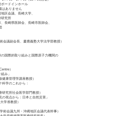
館ボードインホール
場はありません
縄地区会議、長崎大学、
研究所
市、長崎県医師会、長崎市医師会、
団
副会長、慶應義塾大学法学部教授）
的取り組みと国際原子力機関の
 Centre）
り組み」
線健康管理学講座教授）
学のこれから：
」
療研究所社会医学部門教授）
点から：日本と自然災害」
ポール大学准教授）
九州・沖縄地区会議代表幹事）
爆後障害医療研究所長）