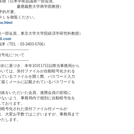
樋口美雄（日本学術会議第一部会員、
学商学部教授）
予約不要。
Ｌを御覧ください。
ex.html
部会員，東京大学大学院経済学研究科教授）
il.com
EL：03-3403-5706）
-------------------------
号化について
-------------------------
針に基づき、本年10月17日以降当事務局から
ついては、添付ファイルが自動暗号化される
れているファイルを開く際、パスワード入力
て届くメールに記載されているパスワードを
連絡をいただいた会員、連携会員の皆様に
けないよう、事務局内で個別に自動暗号化を
しております。
動暗号化された添付ファイル付メールが
は、大変お手数ではございますが、事務局まで
いたします。