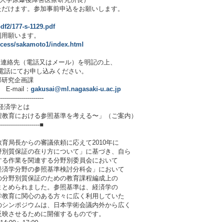
ただけます。参加事前申込をお願いします。
pdf2/177-s-1129.pdf
利用願います。
access/sakamoto1/index.html
２.連絡先（電話又はメール）を明記の上、
電話にてお申し込みください。
部研究企画課
-mail：
gakusai@ml.nagasaki-u.ac.jp
----------------------
経済学とは
参照基準を考える〜」（ご案内）
---------------------■
育局長からの審議依頼に応えて2010年に
野別質保証の在り方について」に基づき、自ら
する作業を関連する分野別委員会において
経済学分野の参照基準検討分科会」において
の分野別質保証のための教育課程編成上の
まとめられました。参照基準は、経済学の
学教育に関心のある方々に広く利用していた
のシンポジウムは、日本学術会議内外から広く
反映させるために開催するものです。