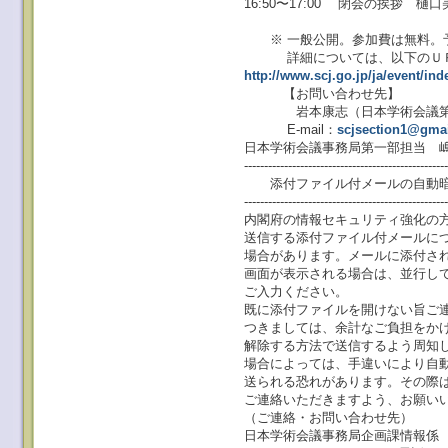
16:50〜17:00 閉会の挨拶 
慶應義塾大
※ 一般公開。参加費は無料。
詳細については、以下のＵＲ
http://www.scj.go.jp/ja/event/ind
【お問い合わせ先】
岩本康志（日本学術会議第一
E-mail：
scjsection1@gma
日本学術会議事務局第一部担当 嶋津（T
--------------------------------------------------
添付ファイル付メールの自動暗
--------------------------------------------------
内閣府の情報セキュリティ強化の方
送信する添付ファイル付メールに
場合があります。メールに添付さ
画面が表示される場合は、並行し
ご入力ください。
既に添付ファイルを開けない旨ご
つきましては、余計なご負担をか
解除する方法で送信するよう周知
場合によっては、手違いにより自
送られる恐れがあります。その際
ご連絡いただきますよう、お願い
（ご連絡・お問い合わせ先）
日本学術会議事務局企画課情報係