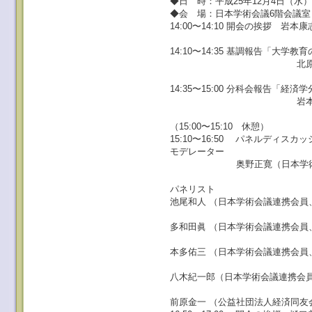
◆日 時：平成25年12月4日（水）14:
◆会 場：日本学術会議6階会議室（
14:00〜14:10 開会の挨拶 
東京大学大学院
14:10〜14:35 基調報告「大
北原和夫（日本学
東京理科大学大
14:35〜15:00 分科会報告「
岩本康志（日本学
東京大学大学院
（15:00〜15:10 休憩）
15:10〜16:50 パネルディスカ
モデレーター
奥野正寛（日本学術会議
武蔵野大学政
パネリスト
池尾和人 （日本学術会議連携会員
慶應義塾大学
多和田眞 （日本学術会議連携会員
愛知学院大学
本多佑三 （日本学術会議連携会員
関西大学総合
八木紀一郎（日本学術会議連携会
摂南大学経
前原金一 （公益社団法人経済同友