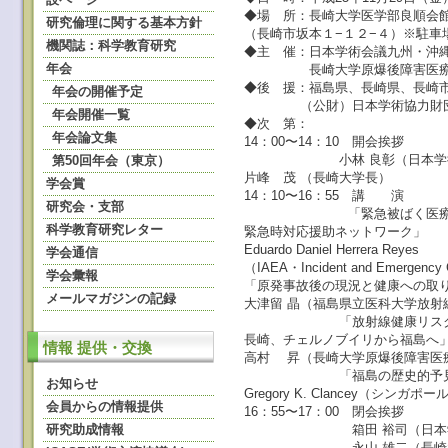
◆場 所：長崎大学医学部良順会
研究倫理に関する基本方針
（長崎市坂本１−１２−４）※駐車
機関誌：科学教育研究
◆主 催：日本学術会議九州・沖
年会
長崎大学原爆後障害医療
◆後 援：福島県、長崎県、長崎
年会の開催予定
（公財）日本学術協力財
年会開催一覧
◆次 第：
年会論文集
14：00〜14：10 開会挨拶
小林 良彰（日本学術会議
第50回年会（東京）
片峰 茂 （長崎大学長）
学会賞
14：10〜16：55 講 演
研究会・支部
「緊急被ばく医療の国際
科学教育研究レター
緊急時対応援助ネットワーク」
Eduardo Daniel Herrera Reyes
学会通信
（IAEA・Incident and Emergency
学会彙報
「原発事故後の現況と健康への取
メールマガジンの記録
大津留 晶（福島県立医科大学放射
「放射線健康リスク科
長崎、チェルノブイリから福島へ
情報 提供・交換
高村 昇（長崎大学原爆後障害医
「福島の歴史的予見の視
お知らせ
Gregory K. Clancey（シンガ
会員からの情報提供
16：55〜17：00 閉会挨拶
研究助成情報
箱田 裕司（日本学術会議
永山 雄二（長崎大学原