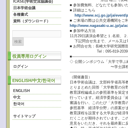
ICASE(学術交流協議会)
■ 参加費無料、どなたでも参加い
日本学術会議
■ 詳細はこちら
各種書式
http://www.scj.go.jp/ja/event/
■ ご来場の際は公共交通機関をご
資料（ダウンロード）
http://www.nagasaki-u.ac.jp/ja/
■ 参加申込方法
11月29日講演会希望と１.名前、
下記問合せ先まで、メール又は
■ お問合せ先：長崎大学研究国際
Tel：095-819-2039 E
役員専用ログイン
■-------------------------------------------------
◇ 公開シンポジウム「大学で学ぶ
ログイン
〜学士課程教育における
--------------------------------------------------
（開催趣旨）
ENGLISH/中文/한국어
日本学術会議は、文部科学省高等教
とりまとめた回答「大学教育の分
ENGLISH
教育課程編成上の参照基準を策定
中文
行っています。経済学委員会は「
審議を行い、このたび「大学教育
한국어
参照基準 経済学分野」の原案が
教育課程を設置する大学及び経済
サイトマップ
だくことが期待されています。こ
意見をいただき、それを最終案に