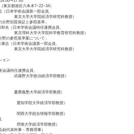
00〜17:00
東京都港区六本木7−22−34）
岩本康志（日本学術会議第一部会員、
経済学研究科教授）
学教育の分野別質保証と参照基準」
術会議特任連携会員、
学院科学教育研究科教授）
経済学分野の参照基準案について」
術会議第一部会員、
経済学研究科教授）
ッション
特任連携会員、
治経済学部教授）
、
経済学部教授）
、
経済学部教授）
、
情報学部教授）
員、
済学部教授）
会副代表幹事・専務理事）